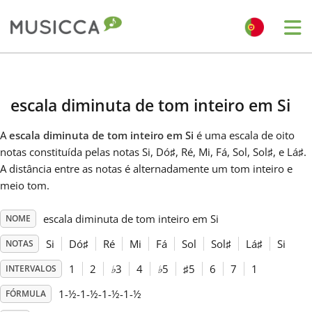
Me
Bahasa Indonesia
escala diminuta de tom inteiro em Si
Български
A
escala diminuta de tom inteiro em Si
é uma escala de oito
notas constituída pelas notas Si, Dó
♯
, Ré, Mi, Fá, Sol, Sol
♯
, e Lá
♯
.
Dansk
A distância entre as notas é alternadamente um tom inteiro e
meio tom.
Deutsch
escala diminuta de tom inteiro em Si
NOME
Si
Dó
♯
Ré
Mi
Fá
Sol
Sol
♯
Lá
♯
Si
NOTAS
English
1
2
♭
3
4
♭
5
♯
5
6
7
1
INTERVALOS
1-½-1-½-1-½-1-½
FÓRMULA
Español