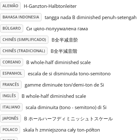
H-Ganzton-Halbtonleiter
ALEMÃO
Русский
tangga nada B diminished penuh-setengah
BAHASA INDONESIA
Си цяло-полуумалена гама
BÚLGARO
Svenska
B全半减音阶
CHINÊS (SIMPLIFICADO)
B全半減音階
CHINÊS (TRADICIONAL)
Tiếng Việt
B whole-half diminished scale
COREANO
Türkçe
escala de si disminuida tono-semitono
ESPANHOL
gamme diminuée ton/demi-ton de Si
FRANCÊS
Українська
B whole-half diminished scale
INGLÊS
scala diminuita (tono - semitono) di Si
ITALIANO
简体中文
B ホールハーフディミニッシュトスケール
JAPONÊS
skala h zmniejszona cały ton-półton
POLACO
繁體中文