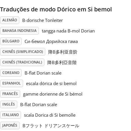
Traduções de modo Dórico em Si bemol
Русский
B-dorische Tonleiter
ALEMÃO
Svenska
tangga nada B-mol Dorian
BAHASA INDONESIA
Си-бемол Дорийска гама
BÚLGARO
Tiếng Việt
降B多利亚音阶
CHINÊS (SIMPLIFICADO)
降B多利亞音階
CHINÊS (TRADICIONAL)
Türkçe
B-flat Dorian scale
COREANO
escala dórica de si bemol
ESPANHOL
Українська
gamme dorienne de Si bémol
FRANCÊS
B-flat Dorian scale
INGLÊS
简体中文
scala Dorica di Si bemolle
ITALIANO
繁體中文
Bフラット ドリアンスケール
JAPONÊS