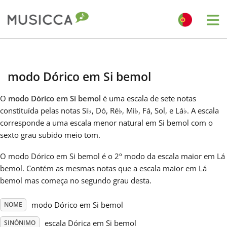
Me
Bahasa Indonesia
modo Dórico em Si bemol
Български
O
modo Dórico em Si bemol
é uma escala de sete notas
constituída pelas notas Si
♭
, Dó, Ré
♭
, Mi
♭
, Fá, Sol, e Lá
♭
. A escala
Dansk
corresponde a uma escala menor natural em Si bemol com o
sexto grau subido meio tom.
Deutsch
O modo Dórico em Si bemol é o 2º modo da escala maior em Lá
bemol. Contém as mesmas notas que a escala maior em Lá
bemol mas começa no segundo grau desta.
English
modo Dórico em Si bemol
NOME
Español
escala Dórica em Si bemol
SINÓNIMO