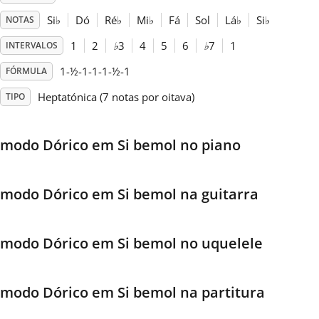
Si
♭
Dó
Ré
♭
Mi
♭
Fá
Sol
Lá
♭
Si
♭
NOTAS
Français
1
2
♭
3
4
5
6
♭
7
1
INTERVALOS
1-½-1-1-1-½-1
FÓRMULA
한국어
Heptatónica (7 notas por oitava)
TIPO
हिन्दी
modo Dórico em Si bemol no piano
Italiano
modo Dórico em Si bemol na guitarra
日本語
modo Dórico em Si bemol no uquelele
Polski
modo Dórico em Si bemol na partitura
Português