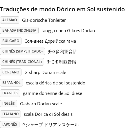
Traduções de modo Dórico em Sol sustenido
Русский
Gis-dorische Tonleiter
ALEMÃO
Svenska
tangga nada G-kres Dorian
BAHASA INDONESIA
Сол-диез Дорийска гама
BÚLGARO
Tiếng Việt
升G多利亚音阶
CHINÊS (SIMPLIFICADO)
升G多利亞音階
CHINÊS (TRADICIONAL)
Türkçe
G-sharp Dorian scale
COREANO
escala dórica de sol sostenido
ESPANHOL
Українська
gamme dorienne de Sol dièse
FRANCÊS
G-sharp Dorian scale
INGLÊS
简体中文
scala Dorica di Sol diesis
ITALIANO
繁體中文
Gシャープ ドリアンスケール
JAPONÊS