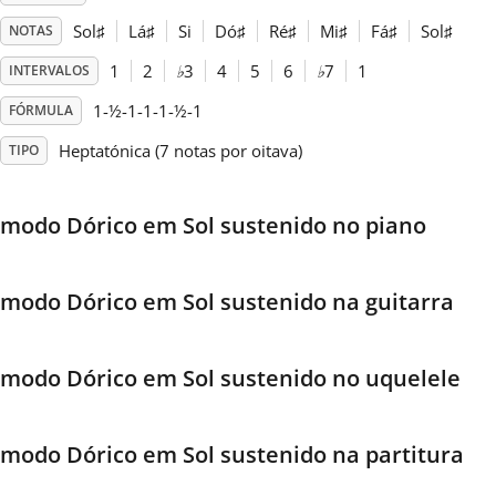
Sol
♯
Lá
♯
Si
Dó
♯
Ré
♯
Mi
♯
Fá
♯
Sol
♯
NOTAS
Français
1
2
♭
3
4
5
6
♭
7
1
INTERVALOS
1-½-1-1-1-½-1
FÓRMULA
한국어
Heptatónica (7 notas por oitava)
TIPO
हिन्दी
modo Dórico em Sol sustenido no piano
Italiano
modo Dórico em Sol sustenido na guitarra
日本語
modo Dórico em Sol sustenido no uquelele
Polski
modo Dórico em Sol sustenido na partitura
Português