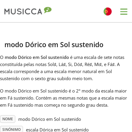
Me
Bahasa Indonesia
modo Dórico em Sol sustenido
Български
O
modo Dórico em Sol sustenido
é uma escala de sete notas
constituída pelas notas Sol
♯
, Lá
♯
, Si, Dó
♯
, Ré
♯
, Mi
♯
, e Fá
♯
. A
Dansk
escala corresponde a uma escala menor natural em Sol
sustenido com o sexto grau subido meio tom.
Deutsch
O modo Dórico em Sol sustenido é o 2º modo da escala maior
em Fá sustenido. Contém as mesmas notas que a escala maior
em Fá sustenido mas começa no segundo grau desta.
English
modo Dórico em Sol sustenido
NOME
Español
escala Dórica em Sol sustenido
SINÓNIMO