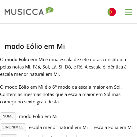
Me
Bahasa Indonesia
modo Eólio em Mi
Български
O
modo Eólio em Mi
é uma escala de sete notas constituída
pelas notas Mi, Fá
♯
, Sol, Lá, Si, Dó, e Ré. A escala é idêntica à
Dansk
escala menor natural em Mi.
O modo Eólio em Mi é o 6º modo da escala maior em Sol.
Deutsch
Contém as mesmas notas que a escala maior em Sol mas
começa no sexto grau desta.
English
modo Eólio em Mi
NOME
escala menor natural em Mi
escala Eólia em Mi
SINÓNIMOS
Español