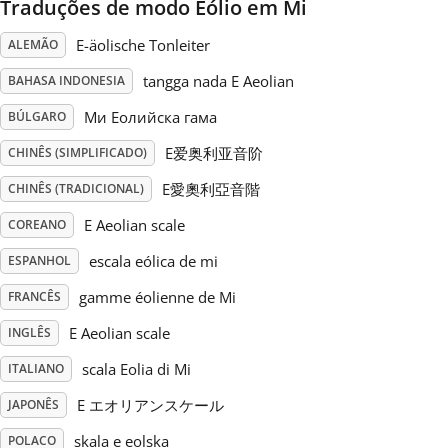
Traduções de modo Eólio em Mi
Русский
E-äolische Tonleiter
ALEMÃO
tangga nada E Aeolian
BAHASA INDONESIA
Svenska
Ми Еолийска гама
BÚLGARO
E爱奥利亚音阶
CHINÊS (SIMPLIFICADO)
Tiếng Việt
E愛奧利亞音階
CHINÊS (TRADICIONAL)
E Aeolian scale
COREANO
Türkçe
escala eólica de mi
ESPANHOL
Українська
gamme éolienne de Mi
FRANCÊS
E Aeolian scale
INGLÊS
简体中文
scala Eolia di Mi
ITALIANO
E エオリアンスケール
JAPONÊS
繁體中文
skala e eolska
POLACO