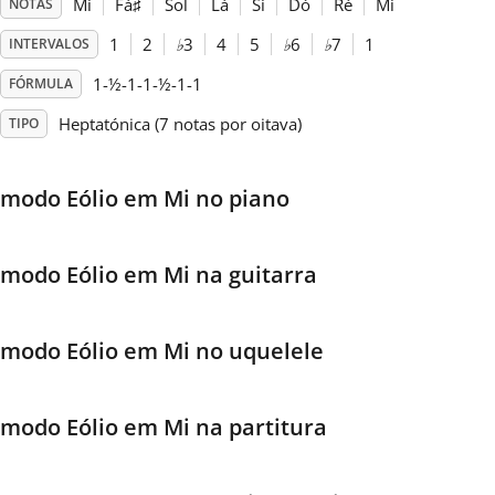
Mi
Fá
♯
Sol
Lá
Si
Dó
Ré
Mi
NOTAS
1
2
♭
3
4
5
♭
6
♭
7
1
INTERVALOS
Français
1-½-1-1-½-1-1
FÓRMULA
한국어
Heptatónica (7 notas por oitava)
TIPO
हिन्दी
modo Eólio em Mi no piano
Italiano
modo Eólio em Mi na guitarra
日本語
modo Eólio em Mi no uquelele
Polski
modo Eólio em Mi na partitura
Português