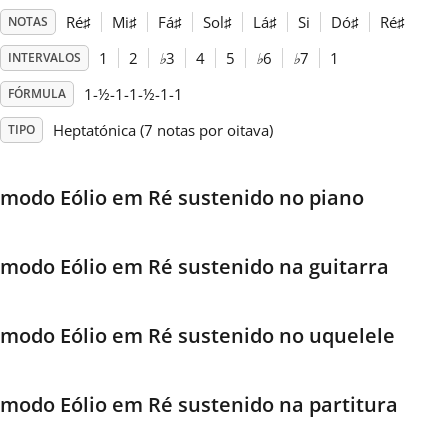
Ré
♯
Mi
♯
Fá
♯
Sol
♯
Lá
♯
Si
Dó
♯
Ré
♯
NOTAS
Français
1
2
♭
3
4
5
♭
6
♭
7
1
INTERVALOS
1-½-1-1-½-1-1
FÓRMULA
한국어
Heptatónica (7 notas por oitava)
TIPO
हिन्दी
modo Eólio em Ré sustenido no piano
Italiano
modo Eólio em Ré sustenido na guitarra
日本語
modo Eólio em Ré sustenido no uquelele
Polski
modo Eólio em Ré sustenido na partitura
Português