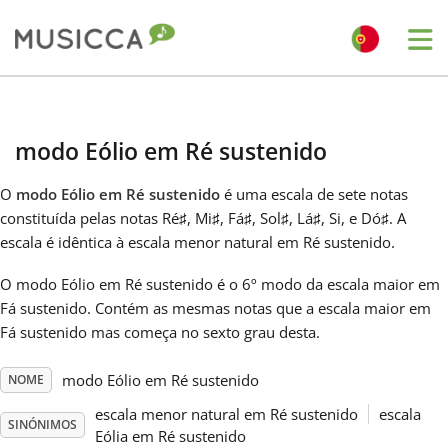
Me
Bahasa Indonesia
modo Eólio em Ré sustenido
Български
O
modo Eólio em Ré sustenido
é uma escala de sete notas
constituída pelas notas Ré
♯
, Mi
♯
, Fá
♯
, Sol
♯
, Lá
♯
, Si, e Dó
♯
. A
Dansk
escala é idêntica à escala menor natural em Ré sustenido.
O modo Eólio em Ré sustenido é o 6º modo da escala maior em
Deutsch
Fá sustenido. Contém as mesmas notas que a escala maior em
Fá sustenido mas começa no sexto grau desta.
English
modo Eólio em Ré sustenido
NOME
escala menor natural em Ré sustenido
escala
Español
SINÓNIMOS
Eólia em Ré sustenido