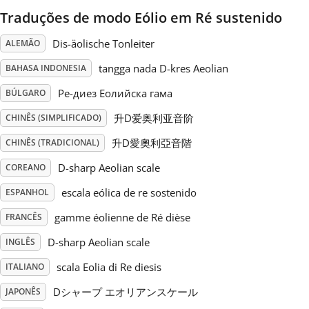
Traduções de modo Eólio em Ré sustenido
Русский
Dis-äolische Tonleiter
ALEMÃO
tangga nada D-kres Aeolian
BAHASA INDONESIA
Svenska
Ре-диез Еолийска гама
BÚLGARO
Tiếng Việt
升D爱奥利亚音阶
CHINÊS (SIMPLIFICADO)
升D愛奧利亞音階
CHINÊS (TRADICIONAL)
Türkçe
D-sharp Aeolian scale
COREANO
escala eólica de re sostenido
ESPANHOL
Українська
gamme éolienne de Ré dièse
FRANCÊS
D-sharp Aeolian scale
INGLÊS
简体中文
scala Eolia di Re diesis
ITALIANO
Dシャープ エオリアンスケール
JAPONÊS
繁體中文