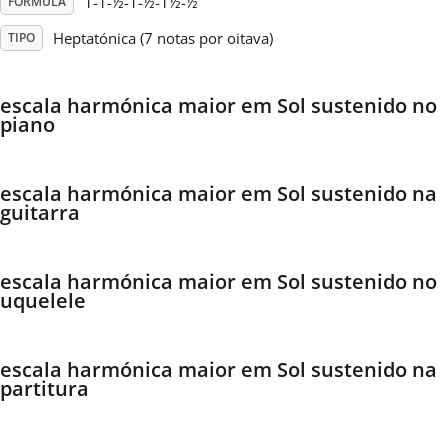
1-1-½-1-½-1½-½
FÓRMULA
Heptatónica (7 notas por oitava)
TIPO
Français
escala harmónica maior em Sol sustenido no
한국어
piano
हिन्दी
escala harmónica maior em Sol sustenido na
guitarra
Italiano
escala harmónica maior em Sol sustenido no
uquelele
日本語
Polski
escala harmónica maior em Sol sustenido na
partitura
Português