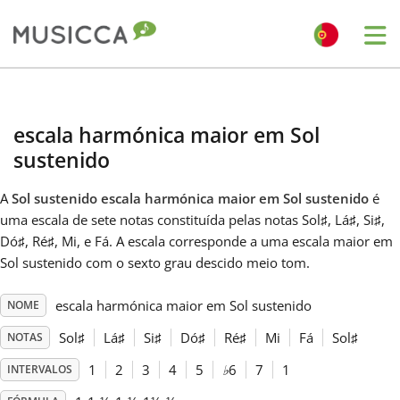
Me
Bahasa Indonesia
escala harmónica maior em Sol
Български
sustenido
A
Sol sustenido escala harmónica maior em Sol sustenido
é
Dansk
uma escala de sete notas constituída pelas notas Sol
♯
, Lá
♯
, Si
♯
,
Dó
♯
, Ré
♯
, Mi, e Fá
. A escala corresponde a uma escala maior em
Sol sustenido com o sexto grau descido meio tom.
Deutsch
escala harmónica maior em Sol sustenido
NOME
English
Sol
♯
Lá
♯
Si
♯
Dó
♯
Ré
♯
Mi
Fá
Sol
♯
NOTAS
1
2
3
4
5
♭
6
7
1
INTERVALOS
Español