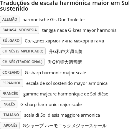
Traduções de escala harmónica maior em Sol
sustenido
Русский
harmonische Gis-Dur-Tonleiter
ALEMÃO
tangga nada G-kres mayor harmonis
BAHASA INDONESIA
Svenska
Сол-диез хармонична мажорна гама
BÚLGARO
Tiếng Việt
升G和声大调音阶
CHINÊS (SIMPLIFICADO)
升G和聲大調音階
CHINÊS (TRADICIONAL)
Türkçe
G-sharp harmonic major scale
COREANO
escala de sol sostenido mayor armónica
ESPANHOL
Українська
gamme majeure harmonique de Sol dièse
FRANCÊS
G-sharp harmonic major scale
INGLÊS
简体中文
scala di Sol diesis maggiore armonica
ITALIANO
繁體中文
Gシャープ ハーモニックメジャースケール
JAPONÊS