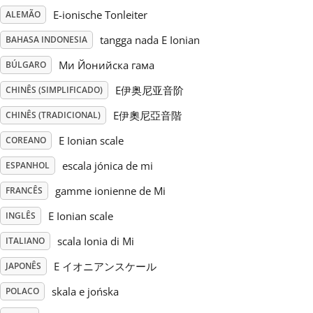
E-ionische Tonleiter
ALEMÃO
Русский
tangga nada E Ionian
BAHASA INDONESIA
Ми Йонийска гама
BÚLGARO
Svenska
E伊奥尼亚音阶
CHINÊS (SIMPLIFICADO)
E伊奧尼亞音階
CHINÊS (TRADICIONAL)
Tiếng Việt
E Ionian scale
COREANO
Türkçe
escala jónica de mi
ESPANHOL
gamme ionienne de Mi
FRANCÊS
Українська
E Ionian scale
INGLÊS
scala Ionia di Mi
ITALIANO
简体中文
E イオニアンスケール
JAPONÊS
skala e jońska
POLACO
繁體中文