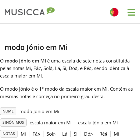
Me
Bahasa Indonesia
modo Jónio em Mi
Български
O
modo Jónio em Mi
é uma escala de sete notas constituída
pelas notas Mi, Fá
♯
, Sol
♯
, Lá, Si, Dó
♯
, e Ré
♯
, sendo idêntica à
Dansk
escala maior em Mi.
O modo Jónio é o 1º modo da escala maior em Mi. Contém as
Deutsch
mesmas notas e começa no primeiro grau desta.
modo Jónio em Mi
NOME
English
escala maior em Mi
escala Jónia em Mi
SINÓNIMOS
Español
Mi
Fá
♯
Sol
♯
Lá
Si
Dó
♯
Ré
♯
Mi
NOTAS