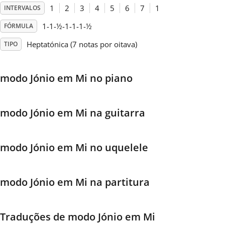
1
2
3
4
5
6
7
1
INTERVALOS
Français
1-1-½-1-1-1-½
FÓRMULA
Heptatónica (7 notas por oitava)
TIPO
한국어
modo Jónio em Mi no piano
हिन्दी
modo Jónio em Mi na guitarra
Italiano
modo Jónio em Mi no uquelele
日本語
modo Jónio em Mi na partitura
Polski
Português
Traduções de modo Jónio em Mi