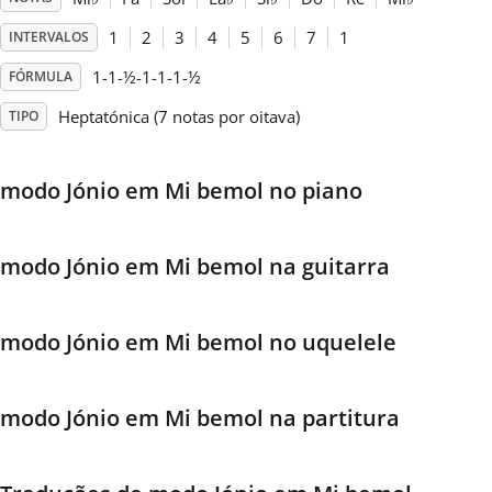
1
2
3
4
5
6
7
1
INTERVALOS
Français
1-1-½-1-1-1-½
FÓRMULA
한국어
Heptatónica (7 notas por oitava)
TIPO
हिन्दी
modo Jónio em Mi bemol no piano
Italiano
modo Jónio em Mi bemol na guitarra
日本語
modo Jónio em Mi bemol no uquelele
Polski
modo Jónio em Mi bemol na partitura
Português