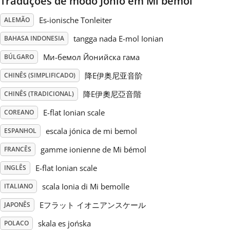
Traduções de modo Jónio em Mi bemol
Es-ionische Tonleiter
ALEMÃO
Русский
tangga nada E-mol Ionian
BAHASA INDONESIA
Svenska
Mи-бемол Йонийска гама
BÚLGARO
降E伊奥尼亚音阶
CHINÊS (SIMPLIFICADO)
Tiếng Việt
降E伊奧尼亞音階
CHINÊS (TRADICIONAL)
E-flat Ionian scale
COREANO
Türkçe
escala jónica de mi bemol
ESPANHOL
gamme ionienne de Mi bémol
FRANCÊS
Українська
E-flat Ionian scale
INGLÊS
简体中文
scala Ionia di Mi bemolle
ITALIANO
Eフラット イオニアンスケール
JAPONÊS
繁體中文
skala es jońska
POLACO