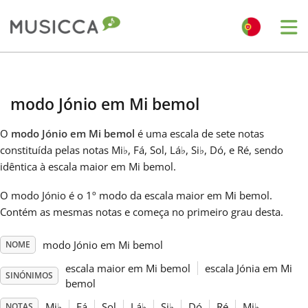
Me
Bahasa Indonesia
modo Jónio em Mi bemol
Български
O
modo Jónio em Mi bemol
é uma escala de sete notas
constituída pelas notas Mi
♭
, Fá, Sol, Lá
♭
, Si
♭
, Dó, e Ré, sendo
Dansk
idêntica à escala maior em Mi bemol.
O modo Jónio é o 1º modo da escala maior em Mi bemol.
Deutsch
Contém as mesmas notas e começa no primeiro grau desta.
modo Jónio em Mi bemol
NOME
English
escala maior em Mi bemol
escala Jónia em Mi
SINÓNIMOS
bemol
Español
Mi
♭
Fá
Sol
Lá
♭
Si
♭
Dó
Ré
Mi
♭
NOTAS