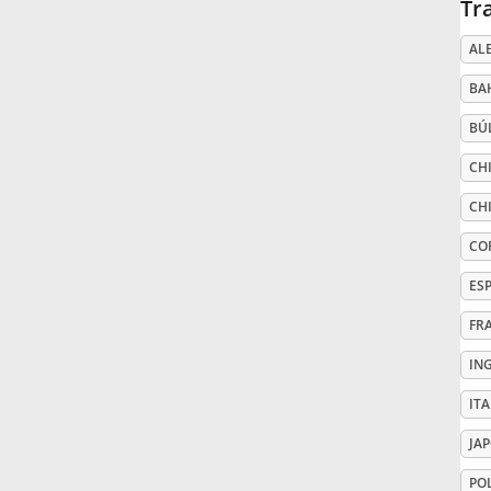
Tr
Русский
AL
BA
Svenska
BÚ
CHI
Tiếng Việt
CHI
CO
Türkçe
ES
Українська
FR
IN
简体中文
IT
JA
繁體中文
PO