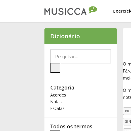
Exercíci
Bahasa Indonesia
Dicionário
Български
O
m
Dansk
Fá
♯
mei
Categoria
Deutsch
O m
Acordes
not
Notas
English
Escalas
NO
SI
Español
Todos os termos