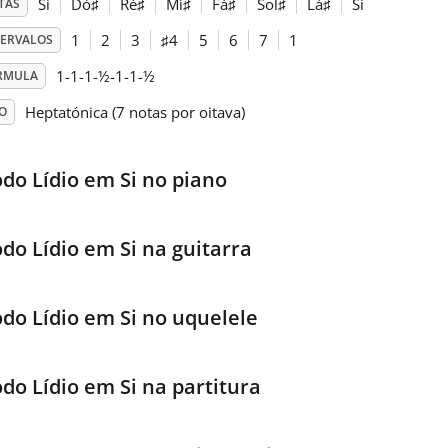
Si
Dó
♯
Ré
♯
Mi
♯
Fá
♯
Sol
♯
Lá
♯
Si
TAS
1
2
3
♯
4
5
6
7
1
TERVALOS
1-1-1-½-1-1-½
RMULA
Heptatónica (7 notas por oitava)
O
do Lídio em Si no piano
do Lídio em Si na guitarra
do Lídio em Si no uquelele
do Lídio em Si na partitura