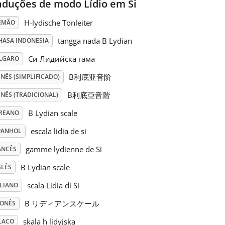
aduções de modo Lídio em Si
H-lydische Tonleiter
EMÃO
tangga nada B Lydian
HASA INDONESIA
Си Лидийска гама
LGARO
B利底亚音阶
NÊS (SIMPLIFICADO)
B利底亞音階
NÊS (TRADICIONAL)
B Lydian scale
REANO
escala lidia de si
PANHOL
gamme lydienne de Si
ANCÊS
B Lydian scale
GLÊS
scala Lidia di Si
ALIANO
B リディアンスケール
PONÊS
skala h lidyjska
LACO