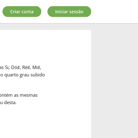
Criar conta
Iniciar sessão
as Si, Dó
♯
, Ré
♯
, Mi
♯
,
 o quarto grau subido
 Contém as mesmas
u desta.