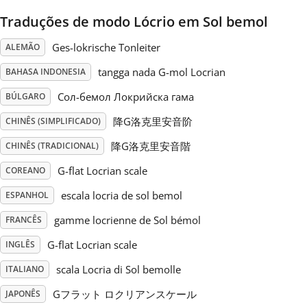
Traduções de modo Lócrio em Sol bemol
Русский
Ges-lokrische Tonleiter
ALEMÃO
Svenska
tangga nada G-mol Locrian
BAHASA INDONESIA
Сол-бемол Локрийска гама
BÚLGARO
Tiếng Việt
降G洛克里安音阶
CHINÊS (SIMPLIFICADO)
降G洛克里安音階
CHINÊS (TRADICIONAL)
Türkçe
G-flat Locrian scale
COREANO
escala locria de sol bemol
ESPANHOL
Українська
gamme locrienne de Sol bémol
FRANCÊS
G-flat Locrian scale
INGLÊS
简体中文
scala Locria di Sol bemolle
ITALIANO
繁體中文
Gフラット ロクリアンスケール
JAPONÊS