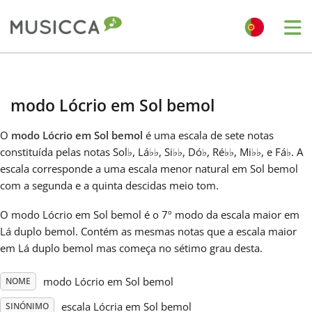
Me
Bahasa Indonesia
modo Lócrio em Sol bemol
Български
O
modo Lócrio em Sol bemol
é uma escala de sete notas
constituída pelas notas Sol
♭
, Lá
♭
♭
, Si
♭
♭
, Dó
♭
, Ré
♭
♭
, Mi
♭
♭
, e Fá
♭
. A
Dansk
escala corresponde a uma escala menor natural em Sol bemol
com a segunda e a quinta descidas meio tom.
Deutsch
O modo Lócrio em Sol bemol é o 7º modo da escala maior em
Lá duplo bemol. Contém as mesmas notas que a escala maior
em Lá duplo bemol mas começa no sétimo grau desta.
English
modo Lócrio em Sol bemol
NOME
Español
escala Lócria em Sol bemol
SINÓNIMO