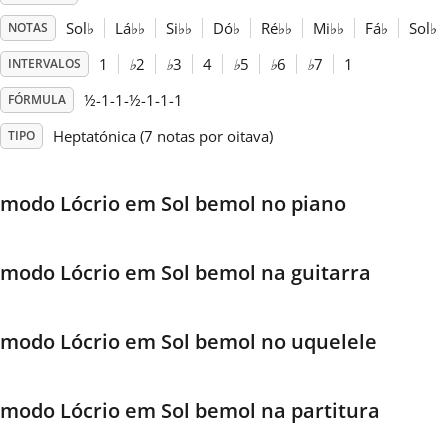
Sol
♭
Lá
♭
♭
Si
♭
♭
Dó
♭
Ré
♭
♭
Mi
♭
♭
Fá
♭
Sol
♭
NOTAS
Français
1
♭
2
♭
3
4
♭
5
♭
6
♭
7
1
INTERVALOS
½-1-1-½-1-1-1
FÓRMULA
한국어
Heptatónica (7 notas por oitava)
TIPO
हिन्दी
modo Lócrio em Sol bemol no piano
Italiano
modo Lócrio em Sol bemol na guitarra
日本語
modo Lócrio em Sol bemol no uquelele
Polski
modo Lócrio em Sol bemol na partitura
Português