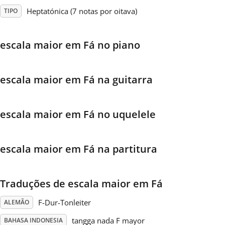
Heptatónica (7 notas por oitava)
TIPO
Français
escala maior em Fá no piano
한국어
escala maior em Fá na guitarra
हिन्दी
escala maior em Fá no uquelele
Italiano
escala maior em Fá na partitura
日本語
Polski
Traduções de escala maior em Fá
F-Dur-Tonleiter
ALEMÃO
Português
tangga nada F mayor
BAHASA INDONESIA