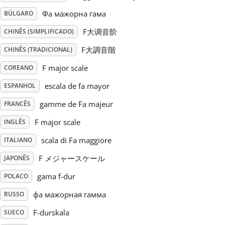
Фа мажорна гама
BÚLGARO
Русский
F大调音阶
CHINÊS (SIMPLIFICADO)
F大調音階
CHINÊS (TRADICIONAL)
Svenska
F major scale
COREANO
Tiếng Việt
escala de fa mayor
ESPANHOL
gamme de Fa majeur
FRANCÊS
Türkçe
F major scale
INGLÊS
scala di Fa maggiore
ITALIANO
Українська
F メジャースケール
JAPONÊS
gama f-dur
POLACO
简体中文
фа мажорная гамма
RUSSO
F-durskala
SUECO
繁體中文