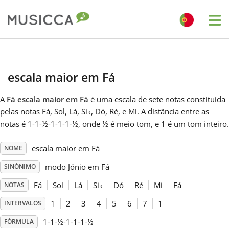
Me
Bahasa Indonesia
escala maior em Fá
Български
A
Fá escala maior em Fá
é uma escala de sete notas constituída
pelas notas Fá, Sol, Lá, Si
♭
, Dó, Ré, e Mi. A distância entre as
Dansk
notas é 1-1-½-1-1-1-½, onde ½ é meio tom, e 1 é um tom inteiro.
escala maior em Fá
NOME
Deutsch
modo Jónio em Fá
SINÓNIMO
English
Fá
Sol
Lá
Si
♭
Dó
Ré
Mi
Fá
NOTAS
1
2
3
4
5
6
7
1
INTERVALOS
Español
1-1-½-1-1-1-½
FÓRMULA