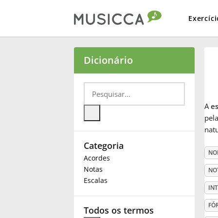
Exercíci
Bahasa Indonesia
Dicionário
Български
A
e
Dansk
pela
nat
Categoria
Deutsch
NO
Acordes
Notas
NO
English
Escalas
IN
FÓ
Español
Todos os termos