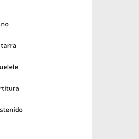
ano
itarra
uelele
titura
stenido