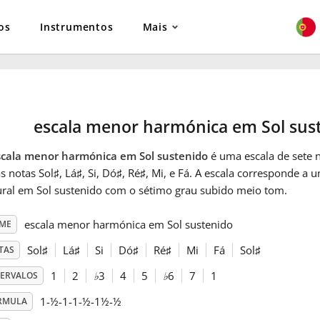
os
Instrumentos
Mais
escala menor harmónica em Sol sus
scala menor harmónica em Sol sustenido
é uma escala de sete n
s notas Sol
♯
, Lá
♯
, Si, Dó
♯
, Ré
♯
, Mi, e Fá
. A escala corresponde a 
ural em Sol sustenido com o sétimo grau subido meio tom.
escala menor harmónica em Sol sustenido
ME
Sol
♯
Lá
♯
Si
Dó
♯
Ré
♯
Mi
Fá
Sol
♯
TAS
1
2
♭
3
4
5
♭
6
7
1
TERVALOS
1-½-1-1-½-1½-½
RMULA