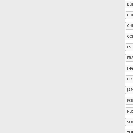
BÚ
Русский
CHI
CHI
Svenska
CO
ES
Tiếng Việt
FR
IN
Türkçe
IT
Українська
JA
PO
简体中文
RU
SU
繁體中文
TU