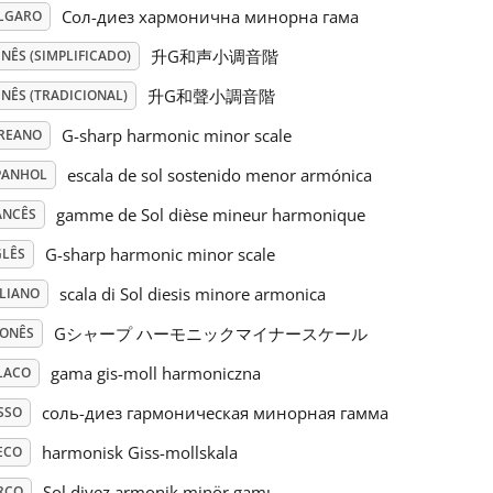
Сол-диез хармонична минорна гама
LGARO
升G和声小调音階
NÊS (SIMPLIFICADO)
升G和聲小調音階
NÊS (TRADICIONAL)
G-sharp harmonic minor scale
REANO
escala de sol sostenido menor armónica
PANHOL
gamme de Sol dièse mineur harmonique
ANCÊS
G-sharp harmonic minor scale
GLÊS
scala di Sol diesis minore armonica
ALIANO
Gシャープ ハーモニックマイナースケール
PONÊS
gama gis-moll harmoniczna
LACO
соль-диез гармоническая минорная гамма
SSO
harmonisk Giss-mollskala
ECO
Sol diyez armonik minör gamı
RCO