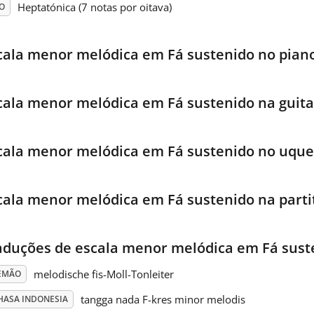
Heptatónica (7 notas por oitava)
O
cala menor melódica em Fá sustenido no pian
cala menor melódica em Fá sustenido na guita
cala menor melódica em Fá sustenido no uque
cala menor melódica em Fá sustenido na parti
aduções de escala menor melódica em Fá sust
melodische fis-Moll-Tonleiter
EMÃO
tangga nada F-kres minor melodis
HASA INDONESIA