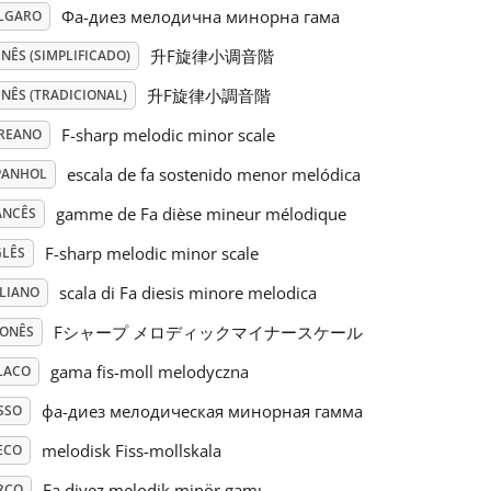
Фа-диез мелодична минорна гама
LGARO
升F旋律小调音階
NÊS (SIMPLIFICADO)
升F旋律小調音階
NÊS (TRADICIONAL)
F-sharp melodic minor scale
REANO
escala de fa sostenido menor melódica
PANHOL
gamme de Fa dièse mineur mélodique
ANCÊS
F-sharp melodic minor scale
GLÊS
scala di Fa diesis minore melodica
ALIANO
Fシャープ メロディックマイナースケール
PONÊS
gama fis-moll melodyczna
LACO
фа-диез мелодическая минорная гамма
SSO
melodisk Fiss-mollskala
ECO
Fa diyez melodik minör gamı
RCO