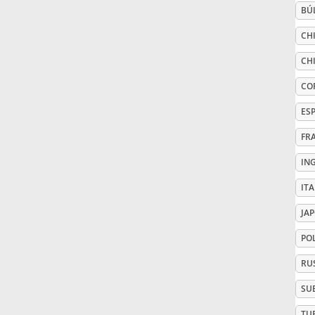
BÚ
Русский
CHI
CHI
Svenska
CO
ES
Tiếng Việt
FR
IN
Türkçe
IT
Українська
JA
PO
简体中文
RU
SU
繁體中文
TU