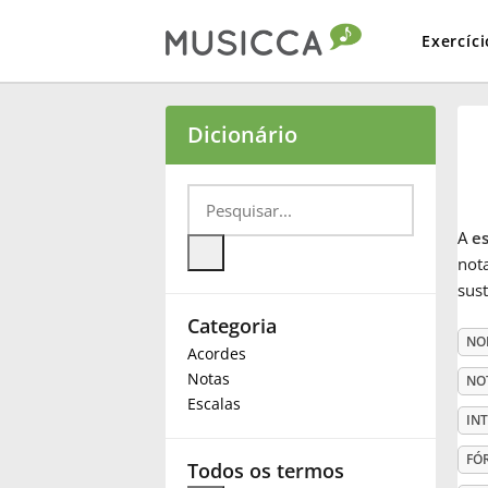
Exercíci
Bahasa Indonesia
Dicionário
Български
A
e
Dansk
not
sus
Categoria
Deutsch
NO
Acordes
Notas
NO
English
Escalas
IN
FÓ
Español
Todos os termos