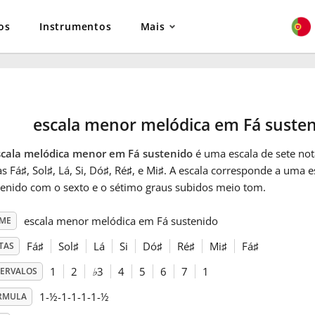
os
Instrumentos
Mais
escala menor melódica em Fá suste
scala melódica menor em Fá sustenido
é uma escala de sete not
as Fá
♯
, Sol
♯
, Lá, Si, Dó
♯
, Ré
♯
, e Mi
♯
. A escala corresponde a uma 
tenido com o sexto e o sétimo graus subidos meio tom.
escala menor melódica em Fá sustenido
ME
Fá
♯
Sol
♯
Lá
Si
Dó
♯
Ré
♯
Mi
♯
Fá
♯
TAS
1
2
♭
3
4
5
6
7
1
TERVALOS
1-½-1-1-1-1-½
RMULA