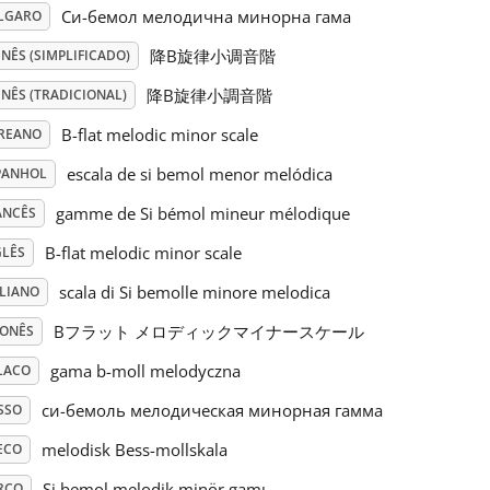
Си-бемол мелодична минорна гама
LGARO
降B旋律小调音階
NÊS (SIMPLIFICADO)
降B旋律小調音階
NÊS (TRADICIONAL)
B-flat melodic minor scale
REANO
escala de si bemol menor melódica
PANHOL
gamme de Si bémol mineur mélodique
ANCÊS
B-flat melodic minor scale
GLÊS
scala di Si bemolle minore melodica
ALIANO
Bフラット メロディックマイナースケール
PONÊS
gama b-moll melodyczna
LACO
си-бемоль мелодическая минорная гамма
SSO
melodisk Bess-mollskala
ECO
Si bemol melodik minör gamı
RCO