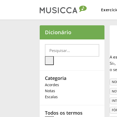
Exercíci
Bahasa Indonesia
Dicionário
Български
A
e
Dansk
Si
♭
,
o s
Categoria
Deutsch
NO
Acordes
Notas
NO
English
Escalas
IN
FÓ
Español
Todos os termos