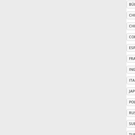
BÚ
Русский
CHI
CHI
Svenska
CO
ES
Tiếng Việt
FR
IN
Türkçe
IT
Українська
JA
PO
简体中文
RU
SU
繁體中文
TU