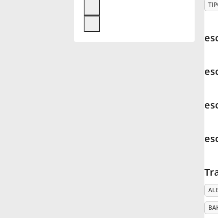
TIP
Français
es
한국어
es
हिन्दी
es
Italiano
es
日本語
Tr
Polski
AL
Português
BA