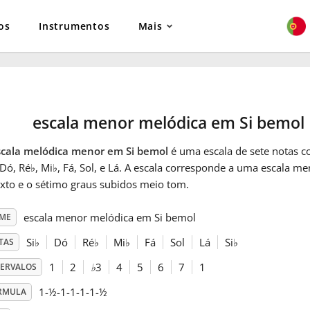
os
Instrumentos
Mais
escala menor melódica em Si bemol
scala melódica menor em Si bemol
é uma escala de sete notas co
 Dó, Ré
♭
, Mi
♭
, Fá, Sol, e Lá. A escala corresponde a uma escala 
exto e o sétimo graus subidos meio tom.
escala menor melódica em Si bemol
ME
Si
♭
Dó
Ré
♭
Mi
♭
Fá
Sol
Lá
Si
♭
TAS
1
2
♭
3
4
5
6
7
1
TERVALOS
1-½-1-1-1-1-½
RMULA