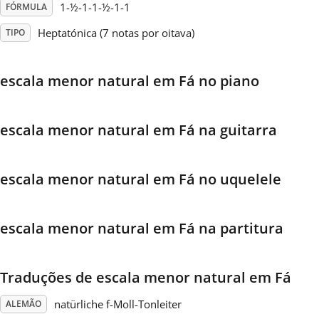
1-½-1-1-½-1-1
FÓRMULA
Français
Heptatónica (7 notas por oitava)
TIPO
한국어
escala menor natural em Fá no piano
हिन्दी
escala menor natural em Fá na guitarra
Italiano
escala menor natural em Fá no uquelele
日本語
escala menor natural em Fá na partitura
Polski
Traduções de escala menor natural em Fá
Português
natürliche f-Moll-Tonleiter
ALEMÃO