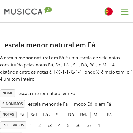
Me
Bahasa Indonesia
escala menor natural em Fá
Български
A
escala menor natural em Fá
é uma escala de sete notas
constituída pelas notas Fá, Sol, Lá
♭
, Si
♭
, Dó, Ré
♭
, e Mi
♭
. A
Dansk
distância entre as notas é 1-½-1-1-½-1-1, onde ½ é meio tom, e 1
é um tom inteiro.
Deutsch
escala menor natural em Fá
NOME
escala menor de Fá
modo Eólio em Fá
SINÓNIMOS
English
Fá
Sol
Lá
♭
Si
♭
Dó
Ré
♭
Mi
♭
Fá
NOTAS
1
2
♭
3
4
5
♭
6
♭
7
1
INTERVALOS
Español