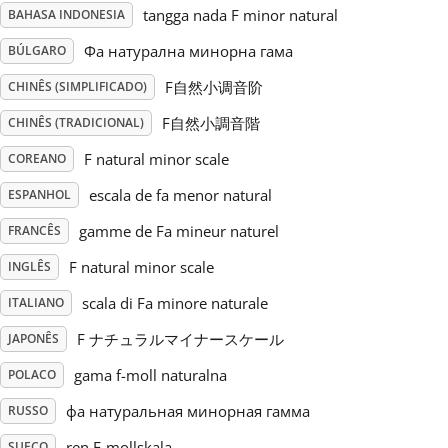
tangga nada F minor natural
BAHASA INDONESIA
Русский
Фа натурална минорна гама
BÚLGARO
F自然小调音阶
CHINÊS (SIMPLIFICADO)
Svenska
F自然小調音階
CHINÊS (TRADICIONAL)
F natural minor scale
COREANO
Tiếng Việt
escala de fa menor natural
ESPANHOL
gamme de Fa mineur naturel
FRANCÊS
Türkçe
F natural minor scale
INGLÊS
Українська
scala di Fa minore naturale
ITALIANO
F ナチュラルマイナースケール
JAPONÊS
简体中文
gama f-moll naturalna
POLACO
фа натуральная минорная гамма
RUSSO
繁體中文
ren F-mollskala
SUECO