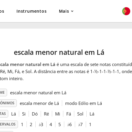
os
Instrumentos
Mais
escala menor natural em Lá
scala menor natural em Lá
é uma escala de sete notas constituída
Ré, Mi, Fá, e Sol. A distância entre as notas é 1-½-1-1-½-1-1, ond
tom inteiro.
escala menor natural em Lá
ME
escala menor de Lá
modo Eólio em Lá
NÓNIMOS
Lá
Si
Dó
Ré
Mi
Fá
Sol
Lá
TAS
1
2
♭
3
4
5
♭
6
♭
7
1
TERVALOS