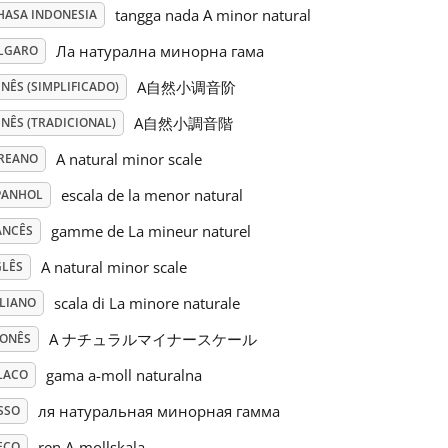
tangga nada A minor natural
HASA INDONESIA
Ла натурална минорна гама
LGARO
A自然小调音阶
NÊS (SIMPLIFICADO)
A自然小調音階
NÊS (TRADICIONAL)
A natural minor scale
REANO
escala de la menor natural
PANHOL
gamme de La mineur naturel
ANCÊS
A natural minor scale
GLÊS
scala di La minore naturale
ALIANO
A ナチュラルマイナースケール
PONÊS
gama a-moll naturalna
LACO
ля натуральная минорная гамма
SSO
ren A-mollskala
ECO