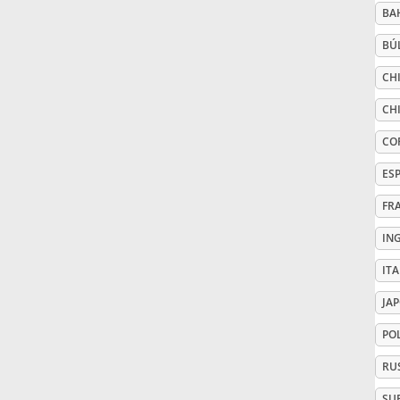
BA
Русский
BÚ
CHI
Svenska
CHI
CO
Tiếng Việt
ES
FR
Türkçe
IN
Українська
IT
JA
简体中文
PO
RU
繁體中文
SU