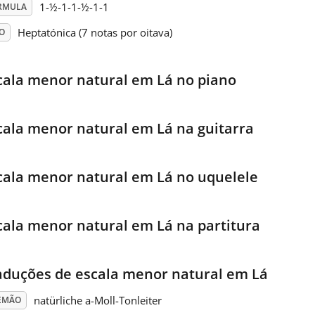
1-½-1-1-½-1-1
RMULA
Heptatónica (7 notas por oitava)
O
cala menor natural em Lá no piano
cala menor natural em Lá na guitarra
cala menor natural em Lá no uquelele
cala menor natural em Lá na partitura
aduções de escala menor natural em Lá
natürliche a-Moll-Tonleiter
EMÃO