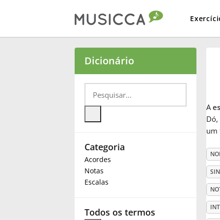
Exercíci
Bahasa Indonesia
Dicionário
Български
A
e
Dansk
Dó, 
um 
Categoria
Deutsch
NO
Acordes
Notas
SI
English
Escalas
NO
IN
Español
Todos os termos