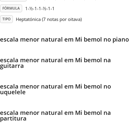
1-½-1-1-½-1-1
FÓRMULA
Français
Heptatónica (7 notas por oitava)
TIPO
한국어
escala menor natural em Mi bemol no piano
हिन्दी
escala menor natural em Mi bemol na
guitarra
Italiano
escala menor natural em Mi bemol no
日本語
uquelele
Polski
escala menor natural em Mi bemol na
partitura
Português