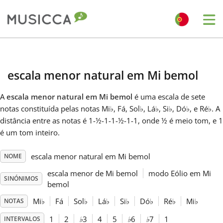
Me
Bahasa Indonesia
escala menor natural em Mi bemol
Български
A
escala menor natural em Mi bemol
é uma escala de sete
notas constituída pelas notas Mi
♭
, Fá, Sol
♭
, Lá
♭
, Si
♭
, Dó
♭
, e Ré
♭
. A
Dansk
distância entre as notas é 1-½-1-1-½-1-1, onde ½ é meio tom, e 1
é um tom inteiro.
Deutsch
escala menor natural em Mi bemol
NOME
escala menor de Mi bemol
modo Eólio em Mi
SINÓNIMOS
English
bemol
Mi
♭
Fá
Sol
♭
Lá
♭
Si
♭
Dó
♭
Ré
♭
Mi
♭
NOTAS
Español
1
2
♭
3
4
5
♭
6
♭
7
1
INTERVALOS