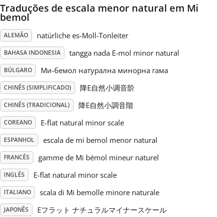
Traduções de escala menor natural em Mi
bemol
Русский
natürliche es-Moll-Tonleiter
ALEMÃO
Svenska
tangga nada E-mol minor natural
BAHASA INDONESIA
Mи-бемол натурална минорна гама
BÚLGARO
Tiếng Việt
降E自然小调音阶
CHINÊS (SIMPLIFICADO)
降E自然小調音階
CHINÊS (TRADICIONAL)
Türkçe
E-flat natural minor scale
COREANO
escala de mi bemol menor natural
ESPANHOL
Українська
gamme de Mi bémol mineur naturel
FRANCÊS
E-flat natural minor scale
简体中文
INGLÊS
scala di Mi bemolle minore naturale
ITALIANO
繁體中文
Eフラット ナチュラルマイナースケール
JAPONÊS