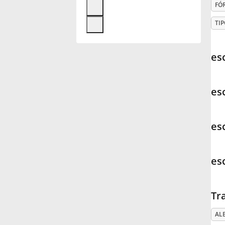
FÓ
Français
TIP
한국어
es
हिन्दी
es
Italiano
es
日本語
es
Polski
Tr
Português
AL