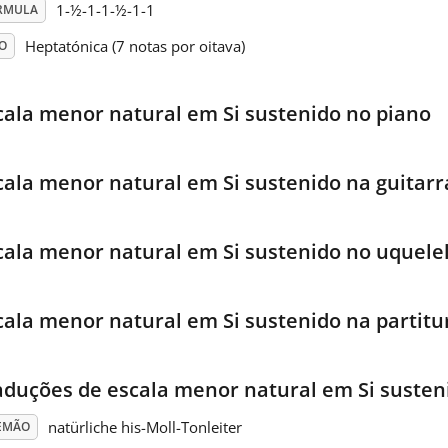
1-½-1-1-½-1-1
RMULA
Heptatónica (7 notas por oitava)
O
cala menor natural em Si sustenido no piano
cala menor natural em Si sustenido na guitarr
cala menor natural em Si sustenido no uquele
cala menor natural em Si sustenido na partitu
aduções de escala menor natural em Si susten
natürliche his-Moll-Tonleiter
EMÃO