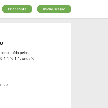
Criar conta
Iniciar sessão
do
constituída pelas
1-½-1-1-½-1-1, onde ½
enido