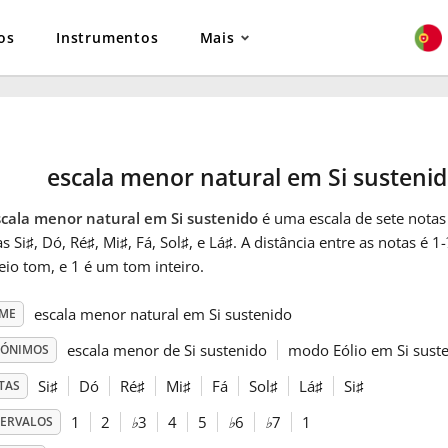
os
Instrumentos
Mais
escala menor natural em Si susteni
cala menor natural em Si sustenido
é uma escala de sete notas 
s Si
♯
, Dó
, Ré
♯
, Mi
♯
, Fá
, Sol
♯
, e Lá
♯
. A distância entre as notas é 
io tom, e 1 é um tom inteiro.
escala menor natural em Si sustenido
ME
escala menor de Si sustenido
modo Eólio em Si sust
NÓNIMOS
Si
♯
Dó
Ré
♯
Mi
♯
Fá
Sol
♯
Lá
♯
Si
♯
TAS
1
2
♭
3
4
5
♭
6
♭
7
1
TERVALOS