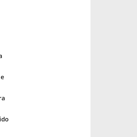
a
le
ra
ido