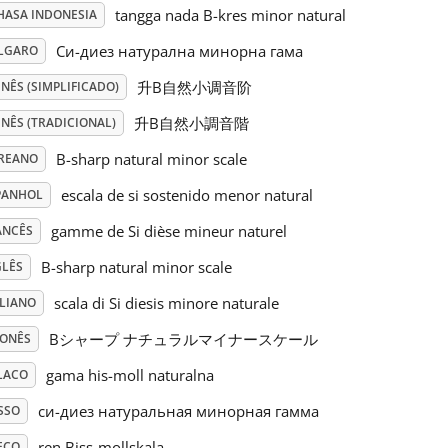
tangga nada B-kres minor natural
HASA INDONESIA
Си-диез натурална минорна гама
LGARO
升B自然小调音阶
NÊS (SIMPLIFICADO)
升B自然小調音階
NÊS (TRADICIONAL)
B-sharp natural minor scale
REANO
escala de si sostenido menor natural
PANHOL
gamme de Si dièse mineur naturel
ANCÊS
B-sharp natural minor scale
GLÊS
scala di Si diesis minore naturale
ALIANO
Bシャープ ナチュラルマイナースケール
PONÊS
gama his-moll naturalna
LACO
си-диез натуральная минорная гамма
SSO
ren Biss-mollskala
ECO