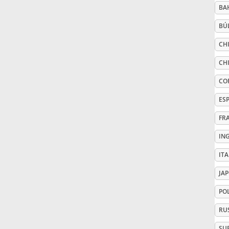
BA
Русский
BÚ
CHI
Svenska
CHI
CO
Tiếng Việt
ES
FR
Türkçe
IN
Українська
IT
JA
简体中文
PO
RU
繁體中文
SU