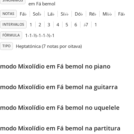
SINÓNIMOS
em Fá bemol
Français
Fá
♭
Sol
♭
Lá
♭
Si
♭
♭
Dó
♭
Ré
♭
Mi
♭
♭
Fá
♭
NOTAS
1
2
3
4
5
6
♭
7
1
INTERVALOS
한국어
1-1-½-1-1-½-1
FÓRMULA
Heptatónica (7 notas por oitava)
TIPO
हिन्दी
modo Mixolídio em Fá bemol no piano
Italiano
modo Mixolídio em Fá bemol na guitarra
日本語
modo Mixolídio em Fá bemol no uquelele
Polski
modo Mixolídio em Fá bemol na partitura
Português