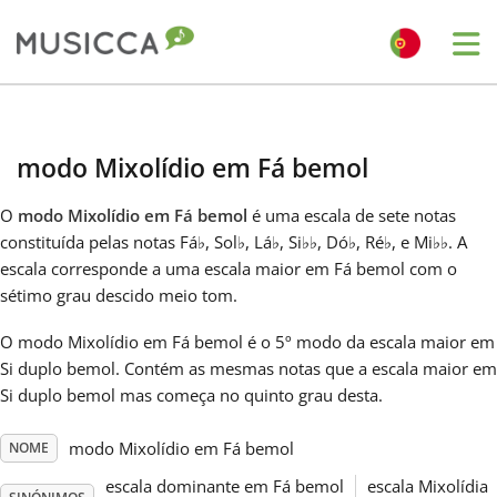
Me
Bahasa Indonesia
modo Mixolídio em Fá bemol
Български
O
modo Mixolídio em Fá bemol
é uma escala de sete notas
constituída pelas notas Fá
♭
, Sol
♭
, Lá
♭
, Si
♭
♭
, Dó
♭
, Ré
♭
, e Mi
♭
♭
. A
Dansk
escala corresponde a uma escala maior em Fá bemol com o
sétimo grau descido meio tom.
Deutsch
O modo Mixolídio em Fá bemol é o 5º modo da escala maior em
Si duplo bemol. Contém as mesmas notas que a escala maior em
Si duplo bemol mas começa no quinto grau desta.
English
modo Mixolídio em Fá bemol
NOME
Español
escala dominante em Fá bemol
escala Mixolídia