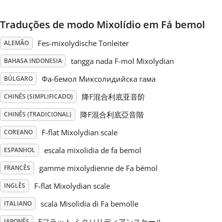
Русский
Traduções de modo Mixolídio em Fá bemol
Fes-mixolydische Tonleiter
ALEMÃO
Svenska
tangga nada F-mol Mixolydian
BAHASA INDONESIA
Фа-бемол Миксолидийска гама
BÚLGARO
Tiếng Việt
降F混合利底亚音阶
CHINÊS (SIMPLIFICADO)
降F混合利底亞音階
CHINÊS (TRADICIONAL)
Türkçe
F-flat Mixolydian scale
COREANO
Українська
escala mixolidia de fa bemol
ESPANHOL
gamme mixolydienne de Fa bémol
FRANCÊS
简体中文
F-flat Mixolydian scale
INGLÊS
scala Misolidia di Fa bemolle
ITALIANO
繁體中文
Fフラット ミクソリディアンスケール
JAPONÊS