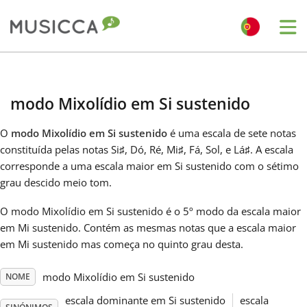
Me
Bahasa Indonesia
modo Mixolídio em Si sustenido
Български
O
modo Mixolídio em Si sustenido
é uma escala de sete notas
constituída pelas notas Si
♯
, Dó
, Ré
, Mi
♯
, Fá
, Sol
, e Lá
♯
. A escala
Dansk
corresponde a uma escala maior em Si sustenido com o sétimo
grau descido meio tom.
Deutsch
O modo Mixolídio em Si sustenido é o 5º modo da escala maior
em Mi sustenido. Contém as mesmas notas que a escala maior
em Mi sustenido mas começa no quinto grau desta.
English
modo Mixolídio em Si sustenido
NOME
Español
escala dominante em Si sustenido
escala