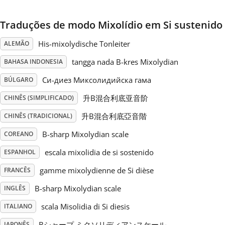
Русский
Traduções de modo Mixolídio em Si sustenido
His-mixolydische Tonleiter
ALEMÃO
Svenska
tangga nada B-kres Mixolydian
BAHASA INDONESIA
Си-диез Миксолидийска гама
BÚLGARO
Tiếng Việt
升B混合利底亚音阶
CHINÊS (SIMPLIFICADO)
升B混合利底亞音階
CHINÊS (TRADICIONAL)
Türkçe
B-sharp Mixolydian scale
COREANO
Українська
escala mixolidia de si sostenido
ESPANHOL
gamme mixolydienne de Si dièse
FRANCÊS
简体中文
B-sharp Mixolydian scale
INGLÊS
scala Misolidia di Si diesis
ITALIANO
繁體中文
Bシャープ ミクソリディアンスケール
JAPONÊS