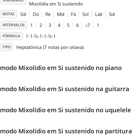
SINÓNIMOS
Mixolídia em Si sustenido
Français
Si
♯
Dó
Ré
Mi
♯
Fá
Sol
Lá
♯
Si
♯
NOTAS
1
2
3
4
5
6
♭
7
1
INTERVALOS
한국어
1-1-½-1-1-½-1
FÓRMULA
Heptatónica (7 notas por oitava)
TIPO
हिन्दी
modo Mixolídio em Si sustenido no piano
Italiano
modo Mixolídio em Si sustenido na guitarra
日本語
modo Mixolídio em Si sustenido no uquelele
Polski
modo Mixolídio em Si sustenido na partitura
Português