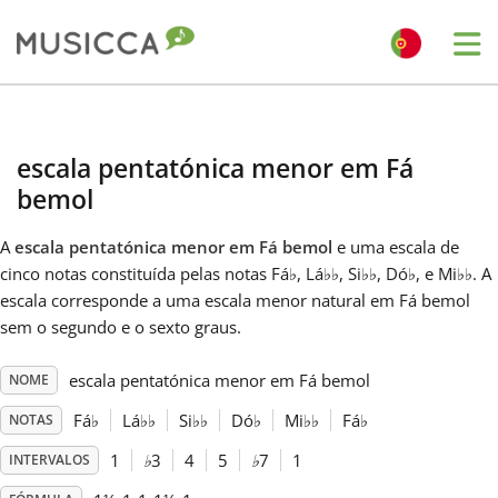
Me
Bahasa Indonesia
escala pentatónica menor em Fá
Български
bemol
A
escala pentatónica menor em Fá bemol
e uma escala de
Dansk
cinco notas constituída pelas notas Fá
♭
, Lá
♭
♭
, Si
♭
♭
, Dó
♭
, e Mi
♭
♭
. A
escala corresponde a uma escala menor natural em Fá bemol
sem o segundo e o sexto graus.
Deutsch
escala pentatónica menor em Fá bemol
NOME
English
Fá
♭
Lá
♭
♭
Si
♭
♭
Dó
♭
Mi
♭
♭
Fá
♭
NOTAS
1
♭
3
4
5
♭
7
1
INTERVALOS
Español