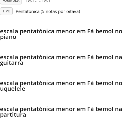
1½-1-1-1½-1
FÓRMULA
Pentatónica (5 notas por oitava)
TIPO
Français
escala pentatónica menor em Fá bemol no
한국어
piano
हिन्दी
escala pentatónica menor em Fá bemol na
guitarra
Italiano
escala pentatónica menor em Fá bemol no
uquelele
日本語
Polski
escala pentatónica menor em Fá bemol na
partitura
Português