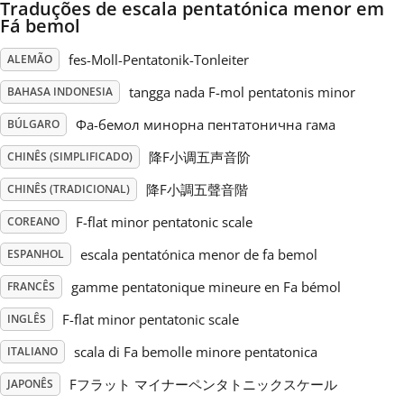
Traduções de escala pentatónica menor em
Fá bemol
Русский
fes-Moll-Pentatonik-Tonleiter
ALEMÃO
tangga nada F-mol pentatonis minor
BAHASA INDONESIA
Svenska
Фа-бемол минорна пентатонична гама
BÚLGARO
Tiếng Việt
降F小调五声音阶
CHINÊS (SIMPLIFICADO)
降F小調五聲音階
CHINÊS (TRADICIONAL)
Türkçe
F-flat minor pentatonic scale
COREANO
escala pentatónica menor de fa bemol
ESPANHOL
Українська
gamme pentatonique mineure en Fa bémol
FRANCÊS
F-flat minor pentatonic scale
INGLÊS
简体中文
scala di Fa bemolle minore pentatonica
ITALIANO
繁體中文
Fフラット マイナーペンタトニックスケール
JAPONÊS