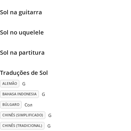
Sol na guitarra
Français
한국어
Sol no uquelele
हिन्दी
Sol na partitura
Italiano
Traduções de Sol
G
ALEMÃO
日本語
G
BAHASA INDONESIA
Сол
BÚLGARO
Polski
G
CHINÊS (SIMPLIFICADO)
Português
G
CHINÊS (TRADICIONAL)