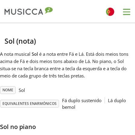
Me
Bahasa Indonesia
Sol (nota)
Български
A nota musical
Sol
é a nota entre Fá e Lá. Está dois meios tons
acima de Fá e dois meios tons abaixo de Lá. No piano, o Sol
situa-se na tecla branca entre a tecla da esquerda e a tecla do
Dansk
meio de cada grupo de três teclas pretas.
Deutsch
Sol
NOME
Fá duplo sustenido
Lá duplo
EQUIVALENTES ENARMÓNICOS
bemol
English
Sol no piano
Español