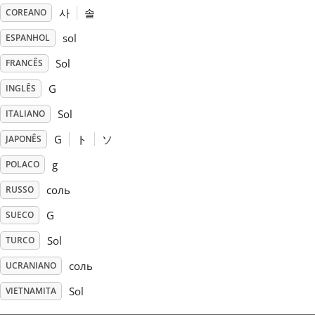
사
솔
COREANO
Русский
sol
ESPANHOL
Sol
FRANCÊS
Svenska
G
INGLÊS
Sol
ITALIANO
Tiếng Việt
G
ト
ソ
JAPONÊS
Türkçe
g
POLACO
соль
RUSSO
Українська
G
SUECO
Sol
TURCO
简体中文
соль
UCRANIANO
Sol
VIETNAMITA
繁體中文