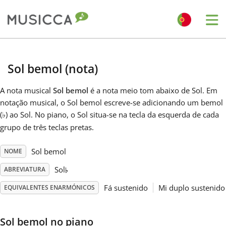
Me
Bahasa Indonesia
Sol bemol (nota)
Български
A nota musical
Sol bemol
é a nota meio tom abaixo de Sol. Em
notação musical, o Sol bemol escreve-se adicionando um bemol
(
) ao Sol. No piano, o Sol situa-se na tecla da esquerda de cada
♭
Dansk
grupo de três teclas pretas.
Deutsch
Sol bemol
NOME
♭
Sol
ABREVIATURA
English
Fá sustenido
Mi duplo sustenido
EQUIVALENTES ENARMÓNICOS
Español
Sol bemol no piano