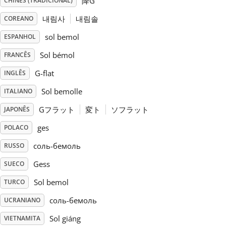
降G
CHINÊS (TRADICIONAL)
내림사
내림솔
COREANO
Русский
sol bemol
ESPANHOL
Svenska
Sol bémol
FRANCÊS
G-flat
INGLÊS
Tiếng Việt
Sol bemolle
ITALIANO
Gフラット
変ト
ソフラット
JAPONÊS
Türkçe
ges
POLACO
соль-бемоль
RUSSO
Українська
Gess
SUECO
Sol bemol
简体中文
TURCO
соль-бемоль
UCRANIANO
繁體中文
Sol giáng
VIETNAMITA