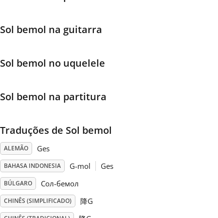
Français
Sol bemol na guitarra
한국어
Sol bemol no uquelele
हिन्दी
Sol bemol na partitura
Italiano
Traduções de Sol bemol
日本語
Ges
ALEMÃO
G-mol
Ges
BAHASA INDONESIA
Polski
Сол-бемол
BÚLGARO
降G
CHINÊS (SIMPLIFICADO)
Português