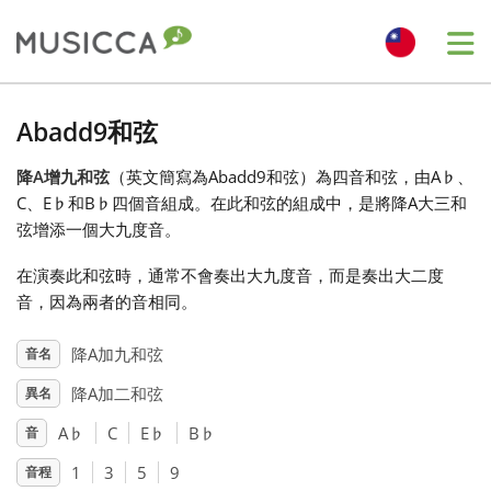
Me
Bahasa Indonesia
Abadd9和弦
降A增九和弦
（英文簡寫為Abadd9和弦）為四音和弦，由A
♭
、
Български
C、E
♭
和B
♭
四個音組成。在此和弦的組成中，是將降A大三和
弦增添一個大九度音。
Dansk
在演奏此和弦時，通常不會奏出大九度音，而是奏出大二度
音，因為兩者的音相同。
Deutsch
降A加九和弦
音名
降A加二和弦
異名
English
A
♭
C
E
♭
B
♭
音
Español
1
3
5
9
音程