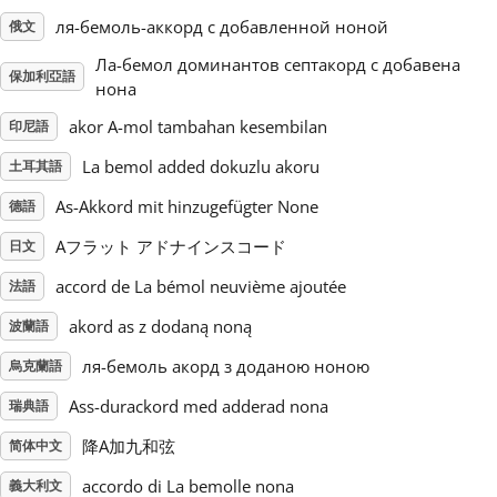
ля-бемоль-аккорд с добавленной ноной
俄文
Русский
Ла-бемол доминантов септакорд с добавена
保加利亞語
нона
Svenska
akor A-mol tambahan kesembilan
印尼語
La bemol added dokuzlu akoru
土耳其語
Tiếng Việt
As-Akkord mit hinzugefügter None
德語
Aフラット アドナインスコード
日文
Türkçe
accord de La bémol neuvième ajoutée
法語
akord as z dodaną noną
波蘭語
Українська
ля-бемоль акорд з доданою ноною
烏克蘭語
简体中文
Ass-durackord med adderad nona
瑞典語
降A加九和弦
简体中文
繁體中文
accordo di La bemolle nona
義大利文