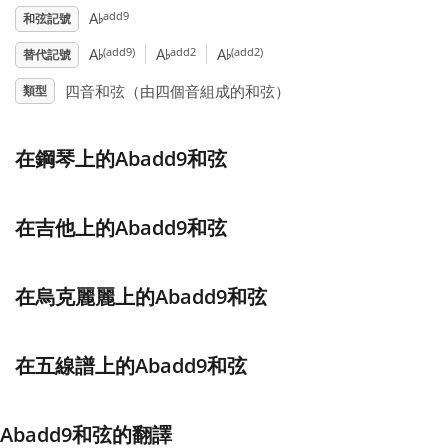
♭
add9
A
和弦記號
♭
♭
♭
Français
(add9)
add2
(add2)
A
A
A
替代記號
四音和弦（由四個音組成的和弦）
類型
한국어
在鋼琴上的Abadd9和弦
हिन्दी
在吉他上的Abadd9和弦
Italiano
在烏克麗麗上的Abadd9和弦
日本語
Polski
在五線譜上的Abadd9和弦
Português
Abadd9和弦的翻譯