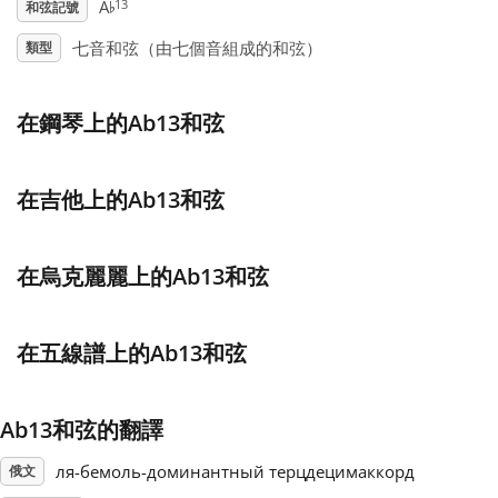
♭
13
A
和弦記號
Français
七音和弦（由七個音組成的和弦）
類型
한국어
在鋼琴上的Ab13和弦
हिन्दी
在吉他上的Ab13和弦
Italiano
在烏克麗麗上的Ab13和弦
日本語
在五線譜上的Ab13和弦
Polski
Ab13和弦的翻譯
ля-бемоль-доминантный терцдецимаккорд
Português
俄文