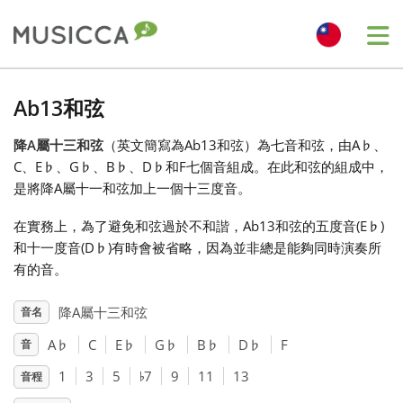
Me
Bahasa Indonesia
Ab13和弦
降A屬十三和弦
（英文簡寫為Ab13和弦）為七音和弦，由A
♭
、
Български
C、E
♭
、G
♭
、B
♭
、D
♭
和F七個音組成。在此和弦的組成中，
是將降A屬十一和弦加上一個十三度音。
Dansk
在實務上，為了避免和弦過於不和諧，Ab13和弦的五度音(E
♭
)
和十一度音(D
♭
)有時會被省略，因為並非總是能夠同時演奏所
Deutsch
有的音。
降A屬十三和弦
音名
English
A
♭
C
E
♭
G
♭
B
♭
D
♭
F
音
♭
1
3
5
7
9
11
13
音程
Español