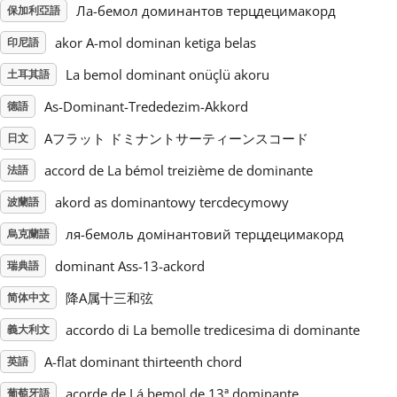
Ла-бемол доминантов терцдецимакорд
保加利亞語
Русский
akor A-mol dominan ketiga belas
印尼語
La bemol dominant onüçlü akoru
土耳其語
Svenska
As-Dominant-Trededezim-Akkord
德語
Aフラット ドミナントサーティーンスコード
日文
Tiếng Việt
accord de La bémol treizième de dominante
法語
akord as dominantowy tercdecymowy
波蘭語
Türkçe
ля-бемоль домінантовий терцдецимакорд
烏克蘭語
Українська
dominant Ass-13-ackord
瑞典語
降A属十三和弦
简体中文
简体中文
accordo di La bemolle tredicesima di dominante
義大利文
A-flat dominant thirteenth chord
英語
繁體中文
acorde de Lá bemol de 13ª dominante
葡萄牙語