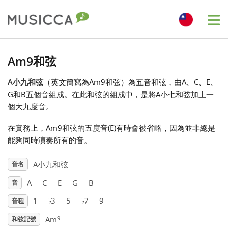
Me
Bahasa Indonesia
Am9和弦
A小九和弦
（英文簡寫為Am9和弦）為五音和弦，由A、C、E、
Български
G和B五個音組成。在此和弦的組成中，是將A小七和弦加上一
個大九度音。
Dansk
在實務上，Am9和弦的五度音(E)有時會被省略，因為並非總是
能夠同時演奏所有的音。
Deutsch
A小九和弦
音名
A
C
E
G
B
音
English
♭
♭
1
3
5
7
9
音程
Español
9
Am
和弦記號