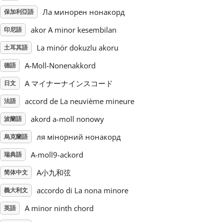
Ла минорен нонакорд
保加利亞語
Русский
akor A minor kesembilan
印尼語
La minör dokuzlu akoru
土耳其語
Svenska
A-Moll-Nonenakkord
德語
A マイナーナインスコード
Tiếng Việt
日文
accord de La neuvième mineure
法語
Türkçe
akord a-moll nonowy
波蘭語
ля мінорний нонакорд
烏克蘭語
Українська
A-moll9-ackord
瑞典語
A小九和弦
简体中文
简体中文
accordo di La nona minore
義大利文
A minor ninth chord
英語
繁體中文