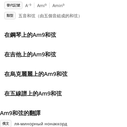
–9
9
9
A
Ami
Amin
替代記號
Français
五音和弦（由五個音組成的和弦）
類型
한국어
在鋼琴上的Am9和弦
हिन्दी
在吉他上的Am9和弦
Italiano
在烏克麗麗上的Am9和弦
日本語
在五線譜上的Am9和弦
Polski
Am9和弦的翻譯
Português
ля-минорный нонаккорд
俄文