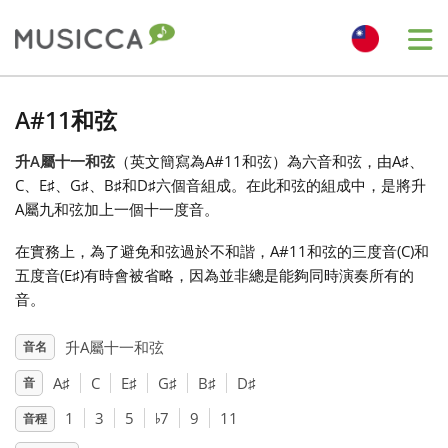
Me
Bahasa Indonesia
A#11和弦
升A屬十一和弦
（英文簡寫為A#11和弦）為六音和弦，由A
♯
、
Български
C
、E
♯
、G
♯
、B
♯
和D
♯
六個音組成。在此和弦的組成中，是將升
A屬九和弦加上一個十一度音。
Dansk
在實務上，為了避免和弦過於不和諧，A#11和弦的三度音(C
)和
五度音(E
♯
)有時會被省略，因為並非總是能夠同時演奏所有的
Deutsch
音。
升A屬十一和弦
音名
English
A
♯
C
E
♯
G
♯
B
♯
D
♯
音
♭
1
3
5
7
9
11
音程
Español