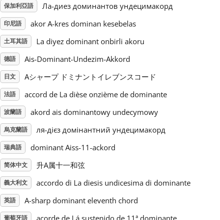
Ла-диез доминантов ундецимакорд
保加利亞語
Русский
akor A-kres dominan kesebelas
印尼語
La diyez dominant onbirli akoru
土耳其語
Svenska
Ais-Dominant-Undezim-Akkord
德語
Aシャープ ドミナントイレブンスコード
日文
Tiếng Việt
accord de La dièse onzième de dominante
法語
akord ais dominantowy undecymowy
波蘭語
Türkçe
ля-дієз домінантний ундецимакорд
烏克蘭語
Українська
dominant Aiss-11-ackord
瑞典語
升A属十一和弦
简体中文
简体中文
accordo di La diesis undicesima di dominante
義大利文
A-sharp dominant eleventh chord
英語
繁體中文
acorde de Lá sustenido de 11ª dominante
葡萄牙語