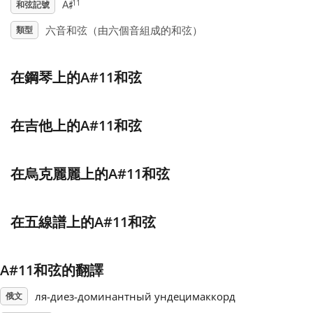
♯
11
A
和弦記號
Français
六音和弦（由六個音組成的和弦）
類型
한국어
在鋼琴上的A#11和弦
हिन्दी
在吉他上的A#11和弦
Italiano
在烏克麗麗上的A#11和弦
日本語
在五線譜上的A#11和弦
Polski
A#11和弦的翻譯
ля-диез-доминантный ундецимаккорд
Português
俄文