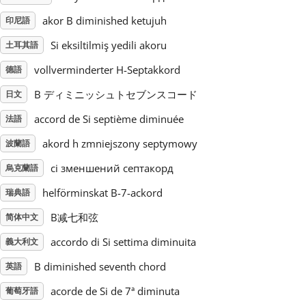
akor B diminished ketujuh
印尼語
Русский
Si eksiltilmiş yedili akoru
土耳其語
vollverminderter H-Septakkord
德語
Svenska
B ディミニッシュトセブンスコード
日文
Tiếng Việt
accord de Si septième diminuée
法語
akord h zmniejszony septymowy
波蘭語
Türkçe
сі зменшений септакорд
烏克蘭語
helförminskat B-7-ackord
瑞典語
Українська
B减七和弦
简体中文
accordo di Si settima diminuita
義大利文
简体中文
B diminished seventh chord
英語
繁體中文
acorde de Si de 7ª diminuta
葡萄牙語