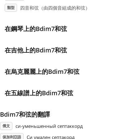
四音和弦（由四個音組成的和弦）
類型
Français
在鋼琴上的Bdim7和弦
한국어
在吉他上的Bdim7和弦
हिन्दी
在烏克麗麗上的Bdim7和弦
Italiano
在五線譜上的Bdim7和弦
日本語
Polski
Bdim7和弦的翻譯
си-уменьшенный септаккорд
俄文
Português
Си умален септакорд
保加利亞語