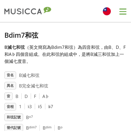
Me
Bahasa Indonesia
Bdim7和弦
B減七和弦
（英文簡寫為Bdim7和弦）為四音和弦，由B、D、F
Български
和A
♭
四個音組成。在此和弦的組成中，是將B減三和弦加上一
個減七度音。
Dansk
B減七和弦
音名
B完全減七和弦
異名
Deutsch
B
D
F
A
♭
音
♭
♭
𝄫
English
1
3
5
7
音程
o7
B
和弦記號
Español
dim7
dim
o
B
B
B
替代記號