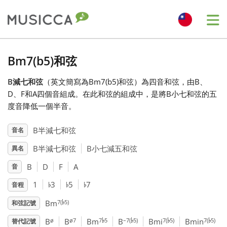
Me
Bahasa Indonesia
Bm7(b5)和弦
B減七和弦
（英文簡寫為Bm7(b5)和弦）為四音和弦，由B、
Български
D、F和A四個音組成。在此和弦的組成中，是將B小七和弦的五
度音降低一個半音。
Dansk
B半減七和弦
音名
B半減七和弦
B小七減五和弦
異名
Deutsch
B
D
F
A
音
♭
♭
♭
English
1
3
5
7
音程
♭
7(
5)
Bm
和弦記號
♭
♭
♭
♭
Español
ø
ø7
7
5
–7(
5)
7(
5)
7(
5)
B
B
Bm
B
Bmi
Bmin
替代記號