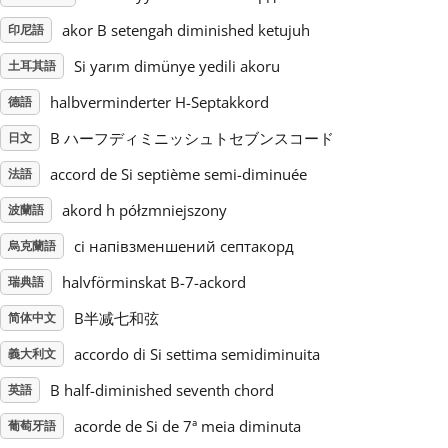
akor B setengah diminished ketujuh
印尼語
Русский
Si yarım dimünye yedili akoru
土耳其語
halbverminderter H-Septakkord
德語
Svenska
B ハーフディミニッシュトセブンスコード
日文
Tiếng Việt
accord de Si septième semi-diminuée
法語
akord h półzmniejszony
波蘭語
Türkçe
сі напівзменшений септакорд
烏克蘭語
halvförminskat B-7-ackord
瑞典語
Українська
B半减七和弦
简体中文
accordo di Si settima semidiminuita
義大利文
简体中文
B half-diminished seventh chord
英語
繁體中文
acorde de Si de 7ª meia diminuta
葡萄牙語