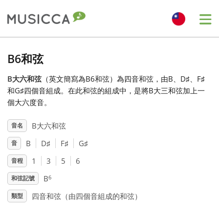
Me
Bahasa Indonesia
B6和弦
B大六和弦
（英文簡寫為B6和弦）為四音和弦，由B、D
♯
、F
♯
Български
和G
♯
四個音組成。在此和弦的組成中，是將B大三和弦加上一
個大六度音。
Dansk
B大六和弦
音名
B
D
♯
F
♯
G
♯
音
Deutsch
1
3
5
6
音程
English
6
B
和弦記號
四音和弦（由四個音組成的和弦）
類型
Español