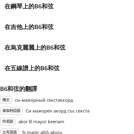
在鋼琴上的B6和弦
Français
在吉他上的B6和弦
한국어
在烏克麗麗上的B6和弦
हिन्दी
在五線譜上的B6和弦
Italiano
B6和弦的翻譯
日本語
си-мажорный секстаккорд
俄文
Polski
Си мажорен акорд със секста
保加利亞語
akor B mayor keenam
印尼語
Português
Si majör altılı akoru
土耳其語