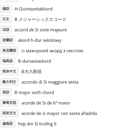
H-Quintsextakkord
德語
Русский
B メジャーシックスコード
日文
accord de Si sixte majeure
法語
Svenska
akord h-dur sekstowy
波蘭語
Tiếng Việt
сі мажорний акорд з секстою
烏克蘭語
B-dursextackord
瑞典語
Türkçe
B大六和弦
简体中文
accordo di Si maggiore sesta
義大利文
Українська
B major sixth chord
英語
acorde de Si de 6ª maior
葡萄牙語
简体中文
acorde de si mayor con sexta añadida
西班牙文
繁體中文
hợp âm Si trưởng 6
越南語