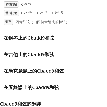
♭
add9
C
和弦記號
♭
♭
♭
Français
(add9)
add2
(add2)
C
C
C
替代記號
四音和弦（由四個音組成的和弦）
類型
한국어
在鋼琴上的Cbadd9和弦
हिन्दी
在吉他上的Cbadd9和弦
Italiano
在烏克麗麗上的Cbadd9和弦
日本語
Polski
在五線譜上的Cbadd9和弦
Português
Cbadd9和弦的翻譯