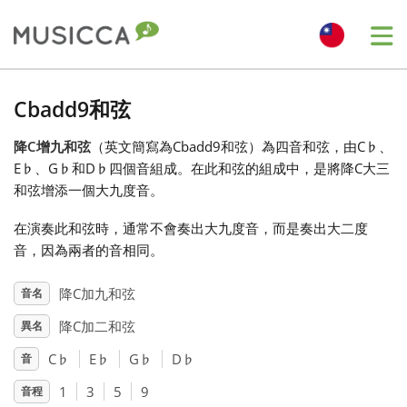
Me
Bahasa Indonesia
Cbadd9和弦
降C增九和弦
（英文簡寫為Cbadd9和弦）為四音和弦，由C
♭
、
Български
E
♭
、G
♭
和D
♭
四個音組成。在此和弦的組成中，是將降C大三
和弦增添一個大九度音。
Dansk
在演奏此和弦時，通常不會奏出大九度音，而是奏出大二度
音，因為兩者的音相同。
Deutsch
降C加九和弦
音名
降C加二和弦
異名
English
C
♭
E
♭
G
♭
D
♭
音
Español
1
3
5
9
音程