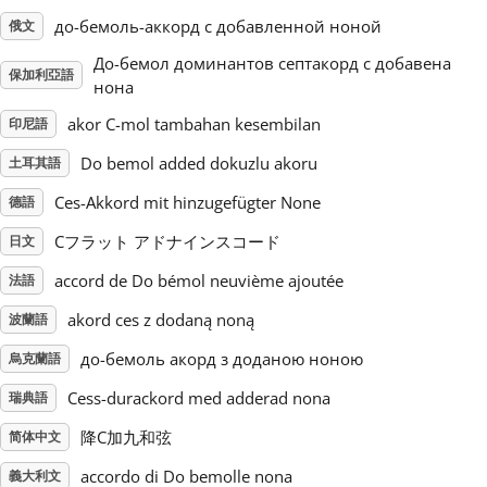
до-бемоль-аккорд с добавленной ноной
俄文
Русский
До-бемол доминантов септакорд с добавена
保加利亞語
нона
Svenska
akor C-mol tambahan kesembilan
印尼語
Do bemol added dokuzlu akoru
土耳其語
Tiếng Việt
Ces-Akkord mit hinzugefügter None
德語
Cフラット アドナインスコード
日文
Türkçe
accord de Do bémol neuvième ajoutée
法語
akord ces z dodaną noną
波蘭語
Українська
до-бемоль акорд з доданою ноною
烏克蘭語
简体中文
Cess-durackord med adderad nona
瑞典語
降C加九和弦
简体中文
繁體中文
accordo di Do bemolle nona
義大利文