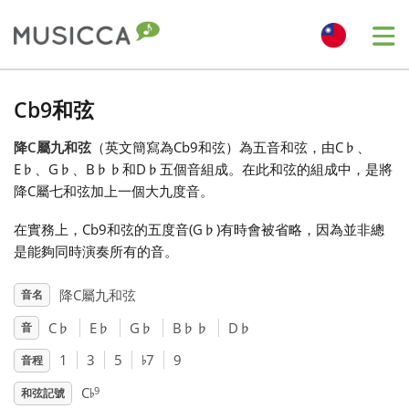
Me
Bahasa Indonesia
Cb9和弦
降C屬九和弦
（英文簡寫為Cb9和弦）為五音和弦，由C
♭
、
Български
E
♭
、G
♭
、B
♭
♭
和D
♭
五個音組成。在此和弦的組成中，是將
降C屬七和弦加上一個大九度音。
Dansk
在實務上，Cb9和弦的五度音(G
♭
)有時會被省略，因為並非總
是能夠同時演奏所有的音。
Deutsch
降C屬九和弦
音名
C
♭
E
♭
G
♭
B
♭
♭
D
♭
音
English
♭
1
3
5
7
9
音程
♭
Español
9
C
和弦記號