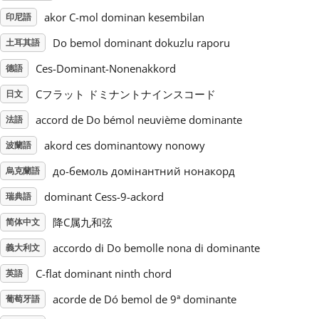
akor C-mol dominan kesembilan
印尼語
Русский
Do bemol dominant dokuzlu raporu
土耳其語
Ces-Dominant-Nonenakkord
德語
Svenska
Cフラット ドミナントナインスコード
日文
accord de Do bémol neuvième dominante
Tiếng Việt
法語
akord ces dominantowy nonowy
波蘭語
Türkçe
до-бемоль домінантний нонакорд
烏克蘭語
dominant Cess-9-ackord
瑞典語
Українська
降C属九和弦
简体中文
accordo di Do bemolle nona di dominante
義大利文
简体中文
C-flat dominant ninth chord
英語
acorde de Dó bemol de 9ª dominante
葡萄牙語
繁體中文