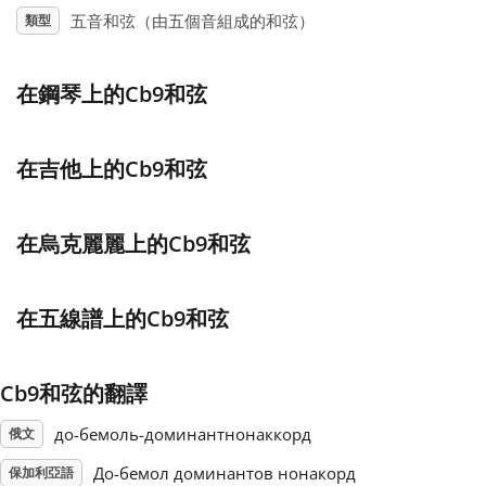
五音和弦（由五個音組成的和弦）
類型
Français
在鋼琴上的Cb9和弦
한국어
在吉他上的Cb9和弦
हिन्दी
在烏克麗麗上的Cb9和弦
Italiano
在五線譜上的Cb9和弦
日本語
Cb9和弦的翻譯
Polski
до-бемоль-доминантнонаккорд
俄文
Português
До-бемол доминантов нонакорд
保加利亞語