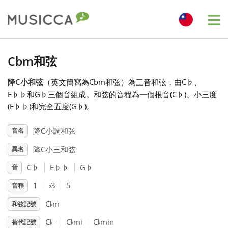
Me
Bahasa Indonesia
Cbm和弦
降C小和弦
（英文簡寫為Cbm和弦）為三音和弦，由C
♭
、
Български
E
♭
♭
和G
♭
三個音組成。和弦的音程為一個根音(C
♭
)、小三度
(E
♭
♭
)和完全五度(G
♭
)。
Dansk
降C小調和弦
音名
降C小三和弦
異名
Deutsch
C
♭
E
♭
♭
G
♭
音
♭
English
1
3
5
音程
♭
C
m
和弦記號
♭
♭
♭
Español
–
C
C
mi
C
min
替代記號