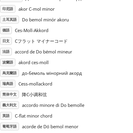
akor C-mol minor
印尼語
Русский
Do bemol minör akoru
土耳其語
Ces-Moll-Akkord
德語
Svenska
Cフラット マイナーコード
日文
Tiếng Việt
accord de Do bémol mineur
法語
akord ces-moll
波蘭語
Türkçe
до-бемоль мінорний акорд
烏克蘭語
Cess-mollackord
瑞典語
Українська
降C小调和弦
简体中文
accordo minore di Do bemolle
義大利文
简体中文
C-flat minor chord
英語
繁體中文
acorde de Dó bemol menor
葡萄牙語