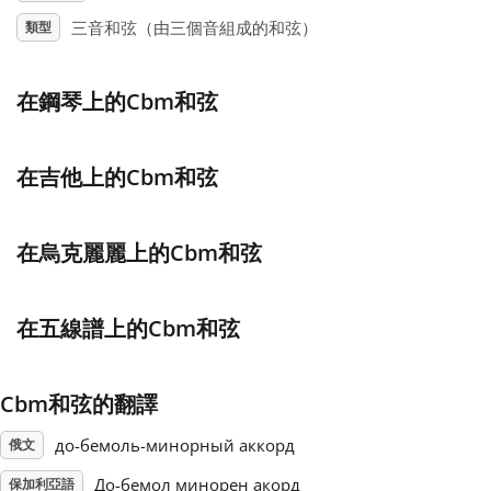
三音和弦（由三個音組成的和弦）
類型
Français
在鋼琴上的Cbm和弦
한국어
在吉他上的Cbm和弦
हिन्दी
在烏克麗麗上的Cbm和弦
Italiano
在五線譜上的Cbm和弦
日本語
Polski
Cbm和弦的翻譯
до-бемоль-минорный аккорд
俄文
Português
До-бемол минорен акорд
保加利亞語