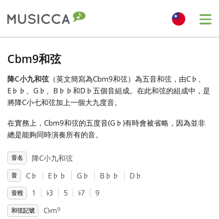
Me
Bahasa Indonesia
Cbm9和弦
降C小九和弦
（英文簡寫為Cbm9和弦）為五音和弦，由C
♭
、
Български
E
♭
♭
、G
♭
、B
♭
♭
和D
♭
五個音組成。在此和弦的組成中，是
將降C小七和弦加上一個大九度音。
Dansk
在實務上，Cbm9和弦的五度音(G
♭
)有時會被省略，因為並非
總是能夠同時演奏所有的音。
Deutsch
降C小九和弦
音名
C
♭
E
♭
♭
G
♭
B
♭
♭
D
♭
音
English
♭
♭
1
3
5
7
9
音程
♭
Español
9
C
m
和弦記號