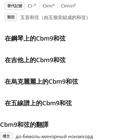
♭
♭
♭
–9
9
9
C
C
mi
C
min
替代記號
Français
五音和弦（由五個音組成的和弦）
類型
한국어
在鋼琴上的Cbm9和弦
हिन्दी
在吉他上的Cbm9和弦
Italiano
在烏克麗麗上的Cbm9和弦
日本語
在五線譜上的Cbm9和弦
Polski
Cbm9和弦的翻譯
Português
до-бемоль-минорный нонаккорд
俄文