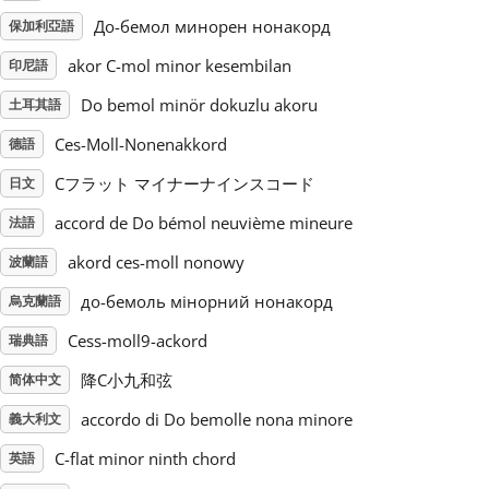
До-бемол минорен нонакорд
保加利亞語
Русский
akor C-mol minor kesembilan
印尼語
Do bemol minör dokuzlu akoru
土耳其語
Svenska
Ces-Moll-Nonenakkord
德語
Cフラット マイナーナインスコード
Tiếng Việt
日文
accord de Do bémol neuvième mineure
法語
Türkçe
akord ces-moll nonowy
波蘭語
до-бемоль мінорний нонакорд
烏克蘭語
Українська
Cess-moll9-ackord
瑞典語
降C小九和弦
简体中文
简体中文
accordo di Do bemolle nona minore
義大利文
C-flat minor ninth chord
英語
繁體中文