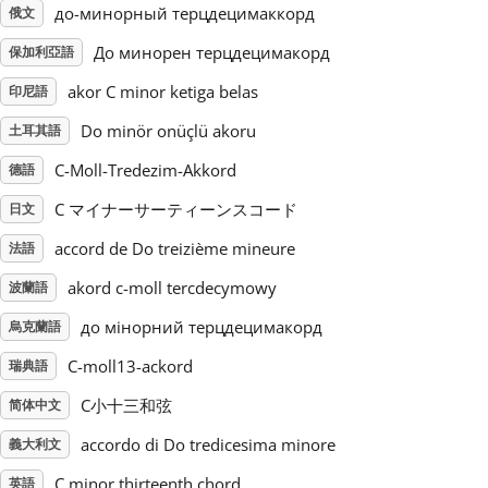
до-минорный терцдецимаккорд
俄文
Русский
До минорен терцдецимакорд
保加利亞語
akor C minor ketiga belas
印尼語
Svenska
Do minör onüçlü akoru
土耳其語
C-Moll-Tredezim-Akkord
德語
Tiếng Việt
C マイナーサーティーンスコード
日文
accord de Do treizième mineure
法語
Türkçe
akord c-moll tercdecymowy
波蘭語
Українська
до мінорний терцдецимакорд
烏克蘭語
C-moll13-ackord
瑞典語
简体中文
C小十三和弦
简体中文
accordo di Do tredicesima minore
義大利文
繁體中文
C minor thirteenth chord
英語