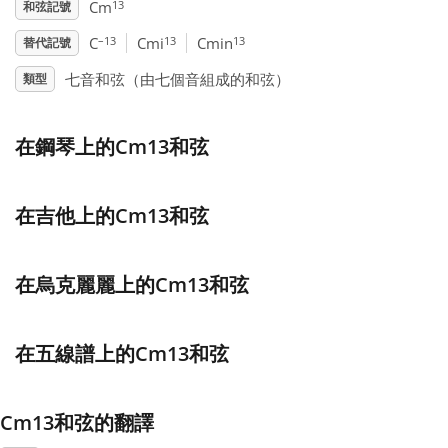
13
Cm
和弦記號
Français
–13
13
13
C
Cmi
Cmin
替代記號
七音和弦（由七個音組成的和弦）
類型
한국어
在鋼琴上的Cm13和弦
हिन्दी
在吉他上的Cm13和弦
Italiano
在烏克麗麗上的Cm13和弦
日本語
在五線譜上的Cm13和弦
Polski
Cm13和弦的翻譯
Português