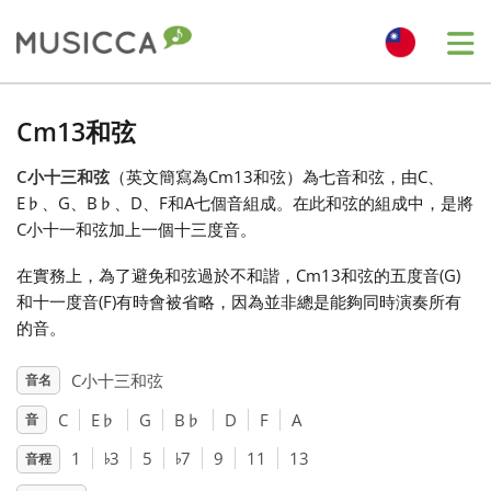
Me
Bahasa Indonesia
Cm13和弦
C小十三和弦
（英文簡寫為Cm13和弦）為七音和弦，由C、
Български
E
♭
、G、B
♭
、D、F和A七個音組成。在此和弦的組成中，是將
C小十一和弦加上一個十三度音。
Dansk
在實務上，為了避免和弦過於不和諧，Cm13和弦的五度音(G)
和十一度音(F)有時會被省略，因為並非總是能夠同時演奏所有
Deutsch
的音。
C小十三和弦
音名
English
C
E
♭
G
B
♭
D
F
A
音
♭
♭
1
3
5
7
9
11
13
音程
Español