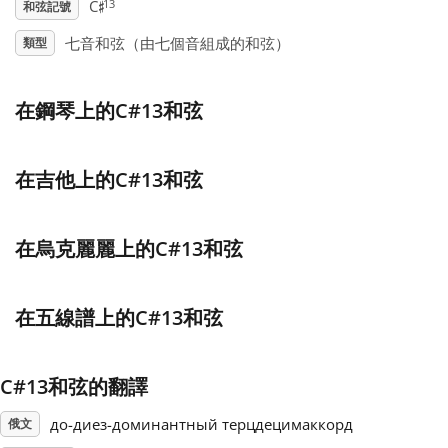
♯
13
C
和弦記號
Français
七音和弦（由七個音組成的和弦）
類型
한국어
在鋼琴上的C#13和弦
हिन्दी
在吉他上的C#13和弦
Italiano
在烏克麗麗上的C#13和弦
日本語
在五線譜上的C#13和弦
Polski
C#13和弦的翻譯
до-диез-доминантный терцдецимаккорд
Português
俄文