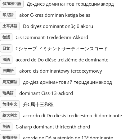
До-диез доминантов терцдецимакорд
保加利亞語
Русский
akor C-kres dominan ketiga belas
印尼語
Do diyez dominant onüçlü akoru
土耳其語
Svenska
Cis-Dominant-Trededezim-Akkord
德語
Cシャープ ドミナントサーティーンスコード
日文
Tiếng Việt
accord de Do dièse treizième de dominante
法語
akord cis dominantowy tercdecymowy
波蘭語
Türkçe
до-дієз домінантовий терцдецимакорд
烏克蘭語
Українська
dominant Ciss-13-ackord
瑞典語
升C属十三和弦
简体中文
简体中文
accordo di Do diesis tredicesima di dominante
義大利文
C-sharp dominant thirteenth chord
英語
繁體中文
acorde de Dó sustenido de 13ª dominante
葡萄牙語