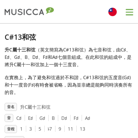
Me
Bahasa Indonesia
C#13和弦
升C屬十三和弦
（英文簡寫為C#13和弦）為七音和弦，由C
♯
、
Български
E
♯
、G
♯
、B、D
♯
、F
♯
和A
♯
七個音組成。在此和弦的組成中，是
將升C屬十一和弦加上一個十三度音。
Dansk
在實務上，為了避免和弦過於不和諧，C#13和弦的五度音(G
♯
)
和十一度音(F
♯
)有時會被省略，因為並非總是能夠同時演奏所有
Deutsch
的音。
升C屬十三和弦
音名
English
C
♯
E
♯
G
♯
B
D
♯
F
♯
A
♯
音
♭
1
3
5
7
9
11
13
音程
Español