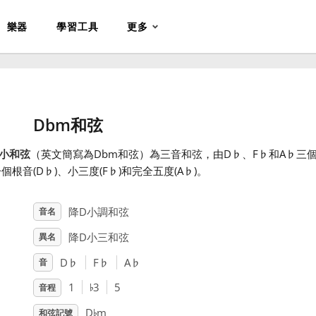
樂器
學習工具
更多
Dbm和弦
小和弦
（英文簡寫為Dbm和弦）為三音和弦，由D
♭
、F
♭
和A
♭
三
個根音(D
♭
)、小三度(F
♭
)和完全五度(A
♭
)。
降D小調和弦
音名
降D小三和弦
異名
D
♭
F
♭
A
♭
音
♭
1
3
5
音程
♭
D
m
和弦記號