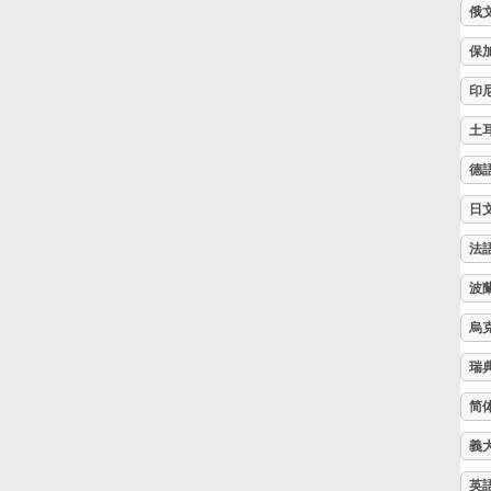
俄
Русский
保
印
Svenska
土
德
Tiếng Việt
日
法
Türkçe
波
Українська
烏
瑞
简体中文
简
義
繁體中文
英