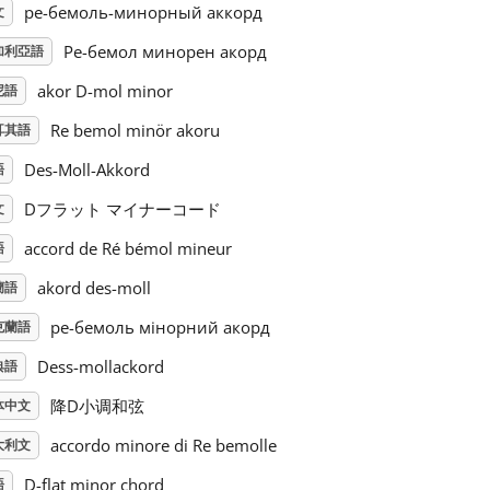
ре-бемоль-минорный аккорд
文
Ре-бемол минорен акорд
加利亞語
akor D-mol minor
尼語
Re bemol minör akoru
耳其語
Des-Moll-Akkord
語
Dフラット マイナーコード
文
accord de Ré bémol mineur
語
akord des-moll
蘭語
ре-бемоль мінорний акорд
克蘭語
Dess-mollackord
典語
降D小调和弦
体中文
accordo minore di Re bemolle
大利文
D-flat minor chord
語