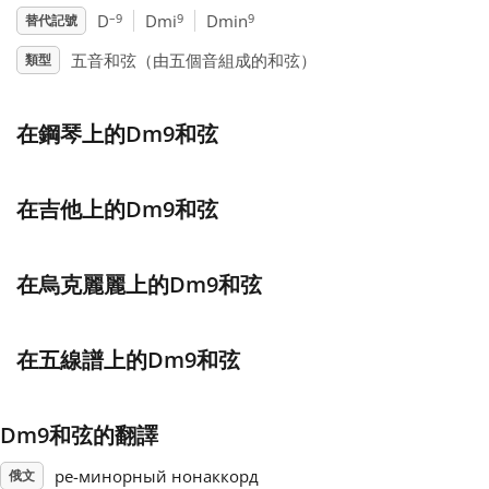
–9
9
9
D
Dmi
Dmin
替代記號
Français
五音和弦（由五個音組成的和弦）
類型
한국어
在鋼琴上的Dm9和弦
हिन्दी
在吉他上的Dm9和弦
Italiano
在烏克麗麗上的Dm9和弦
日本語
在五線譜上的Dm9和弦
Polski
Dm9和弦的翻譯
Português
ре-минорный нонаккорд
俄文