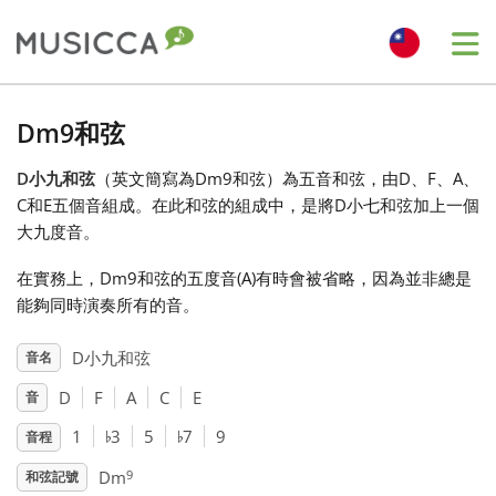
Me
Bahasa Indonesia
Dm9和弦
D小九和弦
（英文簡寫為Dm9和弦）為五音和弦，由D、F、A、
Български
C和E五個音組成。在此和弦的組成中，是將D小七和弦加上一個
大九度音。
Dansk
在實務上，Dm9和弦的五度音(A)有時會被省略，因為並非總是
能夠同時演奏所有的音。
Deutsch
D小九和弦
音名
D
F
A
C
E
音
English
♭
♭
1
3
5
7
9
音程
Español
9
Dm
和弦記號