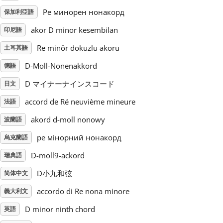
Ре минорен нонакорд
保加利亞語
Русский
akor D minor kesembilan
印尼語
Re minör dokuzlu akoru
土耳其語
Svenska
D-Moll-Nonenakkord
德語
D マイナーナインスコード
Tiếng Việt
日文
accord de Ré neuvième mineure
法語
Türkçe
akord d-moll nonowy
波蘭語
ре мінорний нонакорд
烏克蘭語
Українська
D-moll9-ackord
瑞典語
D小九和弦
简体中文
简体中文
accordo di Re nona minore
義大利文
D minor ninth chord
英語
繁體中文