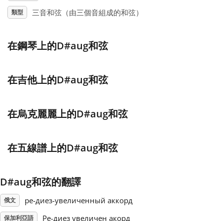
三音和弦（由三個音組成的和弦）
類型
Français
在鋼琴上的D#aug和弦
한국어
在吉他上的D#aug和弦
हिन्दी
在烏克麗麗上的D#aug和弦
Italiano
在五線譜上的D#aug和弦
日本語
Polski
D#aug和弦的翻譯
ре-диез-увеличенный аккорд
俄文
Português
Ре-диез увеличен акорд
保加利亞語