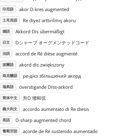
akor D-kres augmented
印尼語
Русский
Re diyez arttırılmış akoru
土耳其語
Akkord Dis übermäßigt
德語
Svenska
Dシャープ オーグメンテッドコード
日文
Tiếng Việt
accord de Ré dièse augmenté
法語
akord dis zwiększony
波蘭語
Türkçe
ре-дієз збільшений акорд
烏克蘭語
överstigande Diss-ackord
瑞典語
Українська
升D 增和弦
简体中文
accordo aumentato di Re diesis
義大利文
简体中文
D-sharp augmented chord
英語
繁體中文
acorde de Ré sustenido aumentado
葡萄牙語