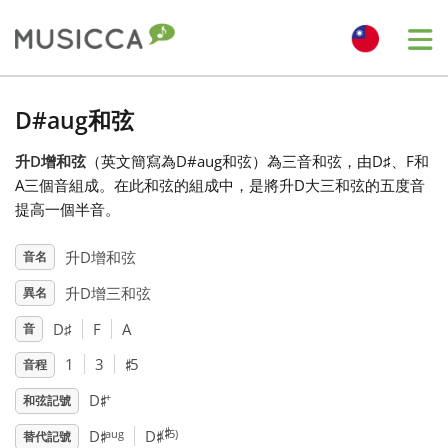
Me
Bahasa Indonesia
D#aug和弦
升D增和弦
（英文簡寫為D#aug和弦）為三音和弦，由D
♯
、F
和
Български
A
三個音組成。在此和弦的組成中，是將升D大三和弦的五度音
提高一個半音。
Dansk
升D增和弦
音名
升D增三和弦
異名
Deutsch
D
♯
F
A
音
♯
English
1
3
5
音程
♯
+
D
和弦記號
♯
♯
♯
Español
aug
(
5)
D
D
替代記號