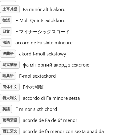
Fa minör altılı akoru
土耳其語
Русский
F-Moll-Quintsextakkord
德語
F マイナーシックスコード
日文
Svenska
accord de Fa sixte mineure
法語
Tiếng Việt
akord f-moll sekstowy
波蘭語
фа мінорний акорд з секстою
烏克蘭語
Türkçe
F-mollsextackord
瑞典語
F小六和弦
简体中文
Українська
accordo di Fa minore sesta
義大利文
F minor sixth chord
英語
简体中文
acorde de Fá de 6ª menor
葡萄牙語
繁體中文
acorde de fa menor con sexta añadida
西班牙文