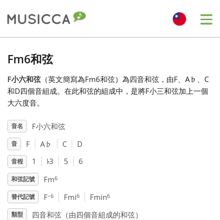
Me
Bahasa Indonesia
Fm6和弦
F小六和弦
（英文簡寫為Fm6和弦）為四音和弦，由F、A
♭
、C
Български
和D四個音組成。在此和弦的組成中，是將F小三和弦加上一個
大六度音。
Dansk
F小六和弦
音名
F
A
♭
C
D
音
Deutsch
♭
1
3
5
6
音程
English
6
Fm
和弦記號
–6
6
6
F
Fmi
Fmin
替代記號
Español
四音和弦（由四個音組成的和弦）
類型