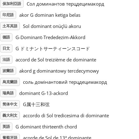
Сол доминантов терцдецимакорд
保加利亞語
Русский
akor G dominan ketiga belas
印尼語
Sol dominant onüçlü akoru
土耳其語
Svenska
G-Dominant-Trededezim-Akkord
德語
G ドミナントサーティーンスコード
日文
Tiếng Việt
accord de Sol treizième de dominante
法語
akord g dominantowy tercdecymowy
波蘭語
Türkçe
соль домінантовий терцдецимакорд
烏克蘭語
Українська
dominant G-13-ackord
瑞典語
G属十三和弦
简体中文
简体中文
accordo di Sol tredicesima di dominante
義大利文
G dominant thirteenth chord
英語
繁體中文
acorde de Sol de 13ª dominante
葡萄牙語