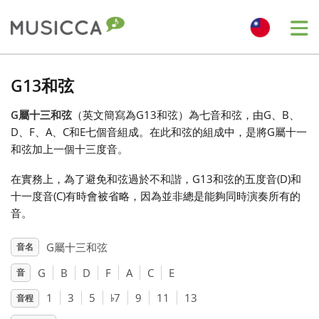
Me
Bahasa Indonesia
G13和弦
G屬十三和弦
（英文簡寫為G13和弦）為七音和弦，由G、B、
Български
D、F、A、C和E七個音組成。在此和弦的組成中，是將G屬十一
和弦加上一個十三度音。
Dansk
在實務上，為了避免和弦過於不和諧，G13和弦的五度音(D)和
十一度音(C)有時會被省略，因為並非總是能夠同時演奏所有的
Deutsch
音。
G屬十三和弦
音名
English
G
B
D
F
A
C
E
音
♭
1
3
5
7
9
11
13
音程
Español