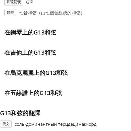
13
G
和弦記號
Français
七音和弦（由七個音組成的和弦）
類型
한국어
在鋼琴上的G13和弦
हिन्दी
在吉他上的G13和弦
Italiano
在烏克麗麗上的G13和弦
日本語
在五線譜上的G13和弦
Polski
G13和弦的翻譯
соль-доминантный терцдецимаккорд
Português
俄文