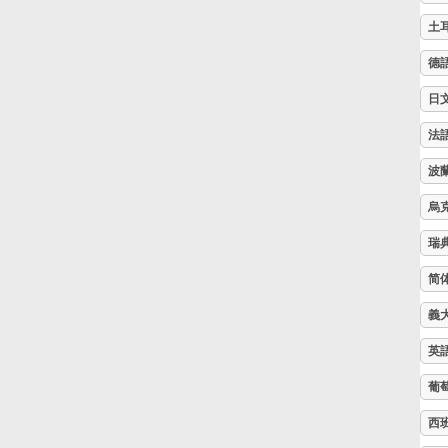
土
Русский
德
日
Svenska
法
Tiếng Việt
波
烏
Türkçe
瑞
简
Українська
義
英
简体中文
葡
西
繁體中文