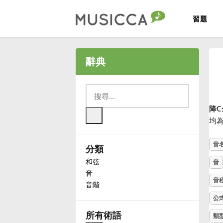
習題
Bahasa Indonesia
辭典
Български
降C
Dansk
均
音
分類
Deutsch
和弦
音
音
English
音
音階
公
Español
所有術語
類