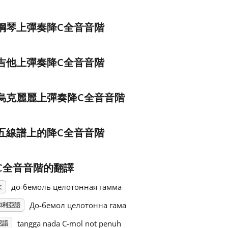
鋼琴上彈奏降C全音音階
吉他上彈奏降C全音音階
烏克麗麗上彈奏降C全音音階
五線譜上的降C全音音階
C全音音階的翻譯
до-бемоль целотонная гамма
文
До-бемол целотонна гама
加利亞語
tangga nada C-mol not penuh
尼語