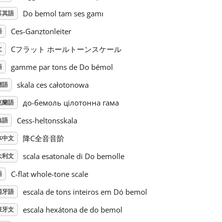
Do bemol tam ses gamı
耳其語
Ces-Ganztonleiter
語
Cフラット ホールトーンスケール
文
gamme par tons de Do bémol
語
skala ces całotonowa
蘭語
до-бемоль цілотонна гама
克蘭語
Cess-heltonsskala
典語
降C全音音阶
体中文
scala esatonale di Do bemolle
大利文
C-flat whole-tone scale
語
escala de tons inteiros em Dó bemol
萄牙語
escala hexátona de do bemol
班牙文