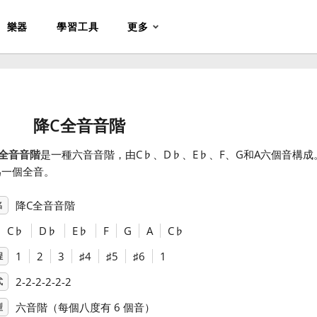
樂器
學習工具
更多
降C全音音階
全音音階
是一種六音音階，由C
♭
、D
♭
、E
♭
、F、G和A六個音構
為一個全音。
降C全音音階
名
C
♭
D
♭
E
♭
F
G
A
C
♭
1
2
3
♯
4
♯
5
♯
6
1
程
2-2-2-2-2-2
式
六音階（每個八度有 6 個音）
型