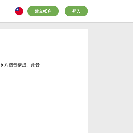
建立帐户
登入
♭
八個音構成。此音