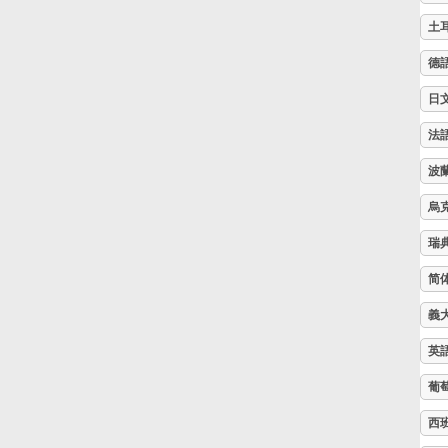
土
Русский
德
日
Svenska
法
Tiếng Việt
波
烏
Türkçe
瑞
简
Українська
義
英
简体中文
葡
西
繁體中文