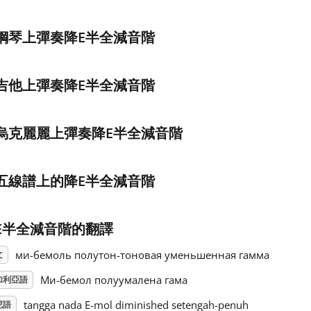
鋼琴上彈奏降E半全減音階
吉他上彈奏降E半全減音階
烏克麗麗上彈奏降E半全減音階
五線譜上的降E半全減音階
E半全減音階的翻譯
ми-бемоль полутон-тоновая уменьшенная гамма
文
Mи-бемол полуумалена гама
加利亞語
tangga nada E-mol diminished setengah-penuh
尼語