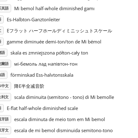
Mi bemol half-whole diminished gamı
耳其語
Es-Halbton-Ganztonleiter
語
Eフラット ハーフホールディミニッシュトスケール
文
gamme diminuée demi-ton/ton de Mi bémol
語
skala es zmniejszona półton-cały ton
蘭語
мі-бемоль лад напівтон-тон
克蘭語
förminskad Ess-halvtonsskala
典語
降E半全减音阶
体中文
scala diminuita (semitono - tono) di Mi bemolle
大利文
E-flat half-whole diminished scale
語
escala diminuta de meio tom em Mi bemol
萄牙語
escala de mi bemol disminuida semitono-tono
班牙文