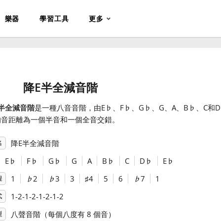
樂器
學習工具
更多
降E半全減音階
半全減音階
是一種八音音階，由E
♭
、F
♭
、G
♭
、G、A、B
♭
、C和D
的音距離為一個半音和一個全音交錯。
降E半全減音階
名
E
♭
F
♭
G
♭
G
A
B
♭
C
D
♭
E
♭
1
♭
2
♭
3
3
♯
4
5
6
♭
7
1
程
1-2-1-2-1-2-1-2
式
八聲音階（每個八度有 8 個音）
型