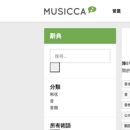
習題
Bahasa Indonesia
辭典
Български
降E
Dansk
階
音
分類
Deutsch
和弦
音
音
English
音
音階
公
Español
所有術語
類