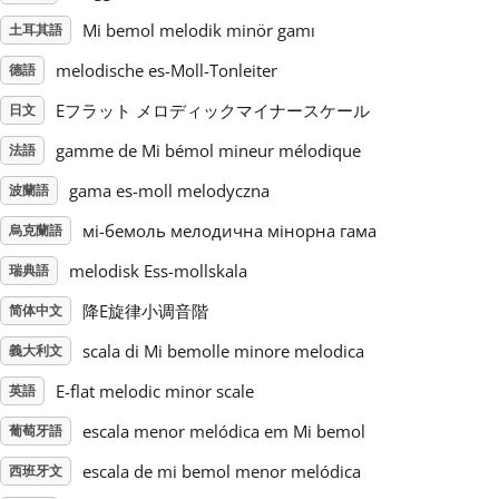
Mi bemol melodik minör gamı
土耳其語
Русский
melodische es-Moll-Tonleiter
德語
Eフラット メロディックマイナースケール
日文
Svenska
gamme de Mi bémol mineur mélodique
法語
Tiếng Việt
gama es-moll melodyczna
波蘭語
мі-бемоль мелодична мінорна гама
烏克蘭語
Türkçe
melodisk Ess-mollskala
瑞典語
降E旋律小调音階
简体中文
Українська
scala di Mi bemolle minore melodica
義大利文
E-flat melodic minor scale
英語
简体中文
escala menor melódica em Mi bemol
葡萄牙語
escala de mi bemol menor melódica
西班牙文
繁體中文