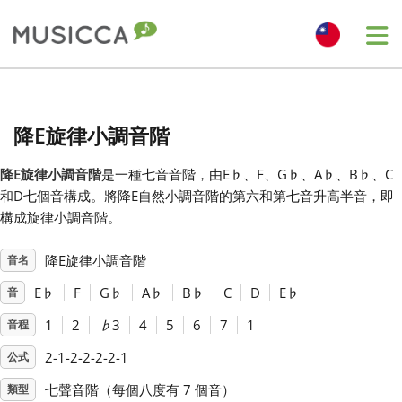
Me
Bahasa Indonesia
降E旋律小調音階
Български
降E旋律小調音階
是一種七音音階，由E
♭
、F、G
♭
、A
♭
、B
♭
、C
和D七個音構成。將降E自然小調音階的第六和第七音升高半音，即
Dansk
構成旋律小調音階。
降E旋律小調音階
音名
Deutsch
E
♭
F
G
♭
A
♭
B
♭
C
D
E
♭
音
English
1
2
♭
3
4
5
6
7
1
音程
2-1-2-2-2-2-1
公式
Español
七聲音階（每個八度有 7 個音）
類型