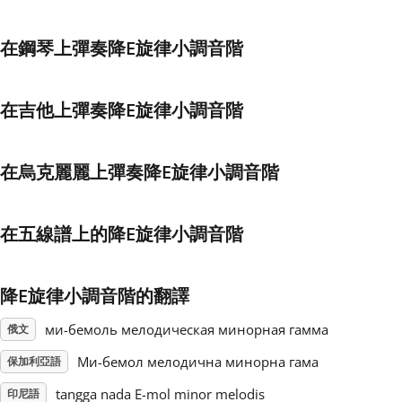
Français
在鋼琴上彈奏降E旋律小調音階
한국어
在吉他上彈奏降E旋律小調音階
हिन्दी
在烏克麗麗上彈奏降E旋律小調音階
Italiano
在五線譜上的降E旋律小調音階
日本語
降E旋律小調音階的翻譯
Polski
ми-бемоль мелодическая минорная гамма
俄文
Mи-бемол мелодична минорна гама
保加利亞語
Português
tangga nada E-mol minor melodis
印尼語