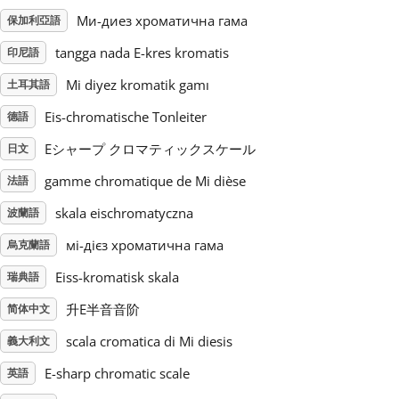
Mи-диез хроматична гама
保加利亞語
Русский
tangga nada E-kres kromatis
印尼語
Mi diyez kromatik gamı
土耳其語
Svenska
Eis-chromatische Tonleiter
德語
Eシャープ クロマティックスケール
日文
Tiếng Việt
gamme chromatique de Mi dièse
法語
Türkçe
skala eischromatyczna
波蘭語
мі-дієз хроматична гама
烏克蘭語
Українська
Eiss-kromatisk skala
瑞典語
升E半音音阶
简体中文
简体中文
scala cromatica di Mi diesis
義大利文
E-sharp chromatic scale
英語
繁體中文