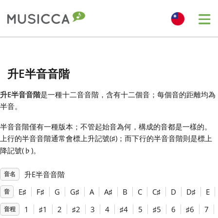
Me
Bahasa Indonesia
升E半音音階
Български
升E半音音階
是一種十二音音階，含有十二個音；每個音的距離均為
半音。
Dansk
半音音階僅有一種版本；不管起始音為何，構成的音都是一樣的。
上行的半音音階通常會標上升記號(
)；而下行的半音音階則是標上
♯
Deutsch
降記號(
)。
♭
升E半音音階
音名
English
E
♯
F
♯
G
G
♯
A
A
♯
B
C
C
♯
D
D
♯
E
音
Español
1
♯
1
2
♯
2
3
4
♯
4
5
♯
5
6
♯
6
7
音程