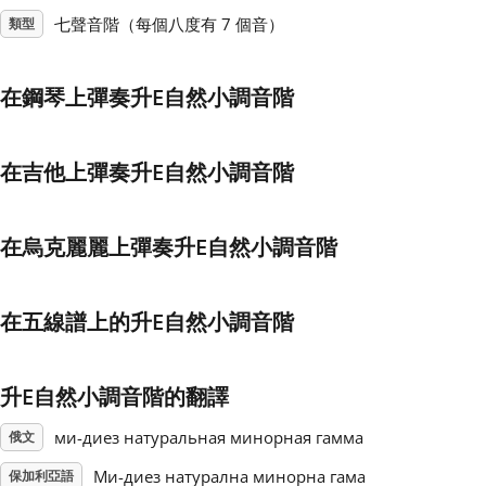
七聲音階（每個八度有 7 個音）
類型
Français
在鋼琴上彈奏升E自然小調音階
한국어
在吉他上彈奏升E自然小調音階
हिन्दी
在烏克麗麗上彈奏升E自然小調音階
Italiano
在五線譜上的升E自然小調音階
日本語
Polski
升E自然小調音階的翻譯
ми-диез натуральная минорная гамма
俄文
Português
Mи-диез натурална минорна гама
保加利亞語