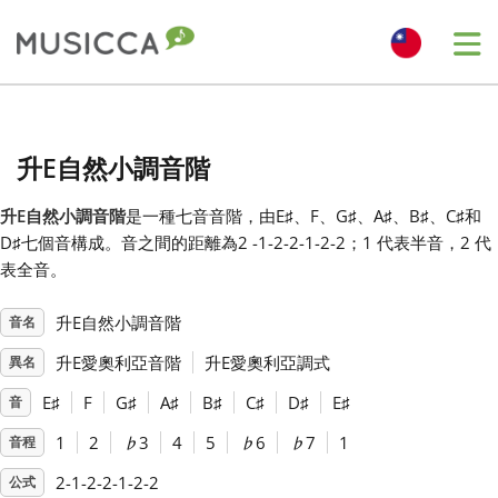
Me
Bahasa Indonesia
升E自然小調音階
Български
升E自然小調音階
是一種七音音階，由E
♯
、F
、G
♯
、A
♯
、B
♯
、C
♯
和
D
♯
七個音構成。音之間的距離為2 -1-2-2-1-2-2；1 代表半音，2 代
Dansk
表全音。
升E自然小調音階
音名
Deutsch
升E愛奧利亞音階
升E愛奧利亞調式
異名
English
E
♯
F
G
♯
A
♯
B
♯
C
♯
D
♯
E
♯
音
1
2
♭
3
4
5
♭
6
♭
7
1
音程
Español
2-1-2-2-1-2-2
公式