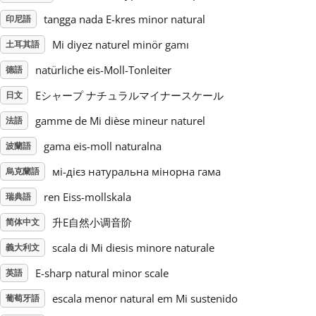
tangga nada E-kres minor natural
印尼語
Русский
Mi diyez naturel minör gamı
土耳其語
natürliche eis-Moll-Tonleiter
德語
Svenska
Eシャープ ナチュラルマイナースケール
日文
Tiếng Việt
gamme de Mi dièse mineur naturel
法語
gama eis-moll naturalna
波蘭語
Türkçe
мі-дієз натуральна мінорна гама
烏克蘭語
ren Eiss-mollskala
瑞典語
Українська
升E自然小调音阶
简体中文
scala di Mi diesis minore naturale
義大利文
简体中文
E-sharp natural minor scale
英語
escala menor natural em Mi sustenido
葡萄牙語
繁體中文