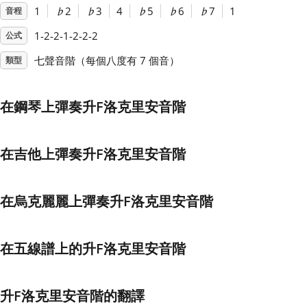
1
♭
2
♭
3
4
♭
5
♭
6
♭
7
1
音程
Français
1-2-2-1-2-2-2
公式
七聲音階（每個八度有 7 個音）
類型
한국어
在鋼琴上彈奏升F洛克里安音階
हिन्दी
在吉他上彈奏升F洛克里安音階
Italiano
在烏克麗麗上彈奏升F洛克里安音階
日本語
在五線譜上的升F洛克里安音階
Polski
Português
升F洛克里安音階的翻譯