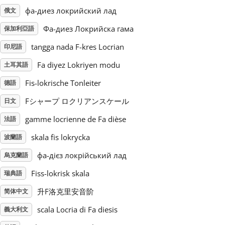
фа-диез локрийский лад
俄文
Русский
Фа-диез Локрийска гама
保加利亞語
tangga nada F-kres Locrian
印尼語
Svenska
Fa diyez Lokriyen modu
土耳其語
Fis-lokrische Tonleiter
德語
Tiếng Việt
Fシャープ ロクリアンスケール
日文
Türkçe
gamme locrienne de Fa dièse
法語
skala fis lokrycka
波蘭語
Українська
фа-дієз локрійський лад
烏克蘭語
Fiss-lokrisk skala
瑞典語
简体中文
升F洛克里安音阶
简体中文
scala Locria di Fa diesis
義大利文
繁體中文