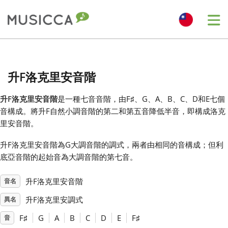
Me
Bahasa Indonesia
升F洛克里安音階
Български
升F洛克里安音階
是一種七音音階，由F
♯
、G、A、B、C、D和E七個
音構成。將升F自然小調音階的第二和第五音降低半音，即構成洛克
Dansk
里安音階。
升F洛克里安音階為G大調音階的調式，兩者由相同的音構成；但利
Deutsch
底亞音階的起始音為大調音階的第七音。
升F洛克里安音階
音名
English
升F洛克里安調式
異名
Español
F
♯
G
A
B
C
D
E
F
♯
音