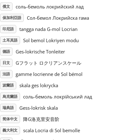
соль-бемоль локрийский лад
俄文
Русский
Сол-бемол Локрийска гама
保加利亞語
tangga nada G-mol Locrian
印尼語
Svenska
Sol bemol Lokriyen modu
土耳其語
Ges-lokrische Tonleiter
德語
Tiếng Việt
Gフラット ロクリアンスケール
日文
Türkçe
gamme locrienne de Sol bémol
法語
skala ges lokrycka
波蘭語
Українська
соль-бемоль локрійський лад
烏克蘭語
Gess-lokrisk skala
瑞典語
简体中文
降G洛克里安音阶
简体中文
scala Locria di Sol bemolle
義大利文
繁體中文