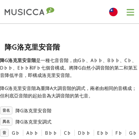
Me
Bahasa Indonesia
降G洛克里安音階
Български
降G洛克里安音階
是一種七音音階，由G
♭
、A
♭
♭
、B
♭
♭
、C
♭
、
D
♭
♭
、E
♭
♭
和F
♭
七個音構成。將降G自然小調音階的第二和第五
Dansk
音降低半音，即構成洛克里安音階。
降G洛克里安音階為重降A大調音階的調式，兩者由相同的音構成；
Deutsch
但利底亞音階的起始音為大調音階的第七音。
降G洛克里安音階
音名
English
降G洛克里安調式
異名
Español
G
♭
A
♭
♭
B
♭
♭
C
♭
D
♭
♭
E
♭
♭
F
♭
G
♭
音