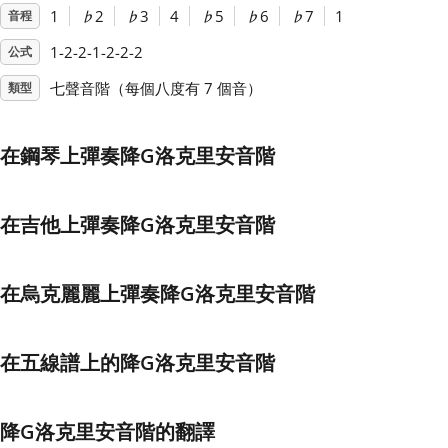
1
♭
2
♭
3
4
♭
5
♭
6
♭
7
1
音程
Français
1-2-2-1-2-2-2
公式
七聲音階（每個八度有 7 個音）
類型
한국어
在鋼琴上彈奏降G洛克里安音階
हिन्दी
在吉他上彈奏降G洛克里安音階
Italiano
在烏克麗麗上彈奏降G洛克里安音階
日本語
在五線譜上的降G洛克里安音階
Polski
Português
降G洛克里安音階的翻譯