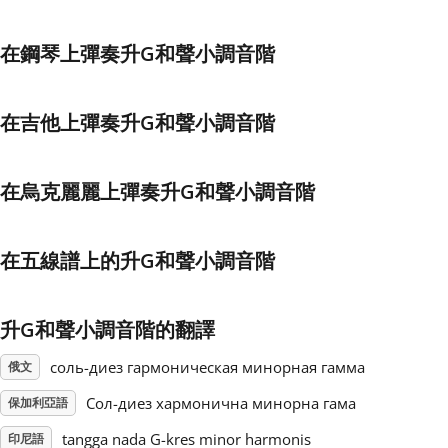
Français
在鋼琴上彈奏升G和聲小調音階
한국어
在吉他上彈奏升G和聲小調音階
हिन्दी
在烏克麗麗上彈奏升G和聲小調音階
Italiano
在五線譜上的升G和聲小調音階
日本語
升G和聲小調音階的翻譯
Polski
соль-диез гармоническая минорная гамма
俄文
Сол-диез хармонична минорна гама
保加利亞語
Português
tangga nada G-kres minor harmonis
印尼語