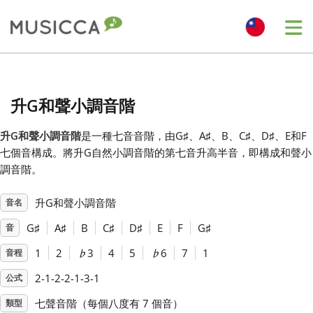
Me
Bahasa Indonesia
升G和聲小調音階
Български
升G和聲小調音階
是一種七音音階，由G
♯
、A
♯
、B、C
♯
、D
♯
、E和F
七個音構成。將升G自然小調音階的第七音升高半音，即構成和聲小
Dansk
調音階。
升G和聲小調音階
音名
Deutsch
G
♯
A
♯
B
C
♯
D
♯
E
F
G
♯
音
English
1
2
♭
3
4
5
♭
6
7
1
音程
2-1-2-2-1-3-1
公式
Español
七聲音階（每個八度有 7 個音）
類型