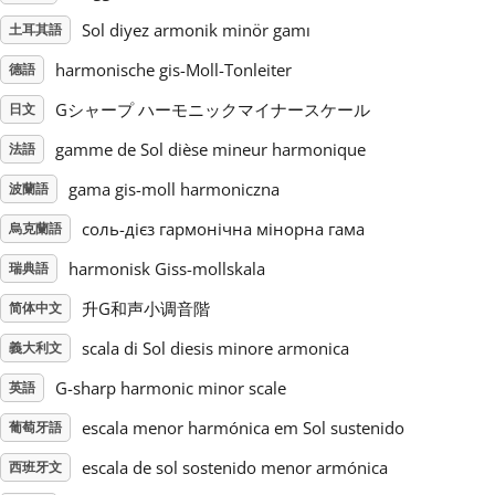
Sol diyez armonik minör gamı
土耳其語
Русский
harmonische gis-Moll-Tonleiter
德語
Gシャープ ハーモニックマイナースケール
日文
Svenska
gamme de Sol dièse mineur harmonique
法語
Tiếng Việt
gama gis-moll harmoniczna
波蘭語
соль-дієз гармонічна мінорна гама
烏克蘭語
Türkçe
harmonisk Giss-mollskala
瑞典語
升G和声小调音階
简体中文
Українська
scala di Sol diesis minore armonica
義大利文
G-sharp harmonic minor scale
英語
简体中文
escala menor harmónica em Sol sustenido
葡萄牙語
escala de sol sostenido menor armónica
西班牙文
繁體中文