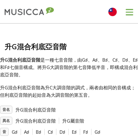
Me
Bahasa Indonesia
升G混合利底亞音階
Български
升G混合利底亞音階
是一種七音音階，由G
♯
、A
♯
、B
♯
、C
♯
、D
♯
、E
♯
和F
♯
七個音構成。將升G大調音階的第七音降低半音，即構成混合利
Dansk
底亞音階。
升G混合利底亞音階為升C大調音階的調式，兩者由相同的音構成；
Deutsch
但利底亞音階的起始音為大調音階的第五音。
升G混合利底亞音階
音名
English
升G混合利底亞音階
升G屬音階
異名
Español
G
♯
A
♯
B
♯
C
♯
D
♯
E
♯
F
♯
G
♯
音