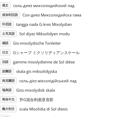
соль-диез миксолидийский лад
俄文
Русский
Сол-диез Миксолидийска гама
保加利亞語
tangga nada G-kres Mixolydian
印尼語
Svenska
Sol diyez Miksolidyen modu
土耳其語
Gis-mixolydische Tonleiter
德語
Tiếng Việt
Gシャープ ミクソリディアンスケール
日文
Türkçe
gamme mixolydienne de Sol dièse
法語
skala gis miksolidyjska
波蘭語
Українська
соль-дієз міксолідійський лад
烏克蘭語
Giss-mixolydisk skala
瑞典語
简体中文
升G混合利底亚音阶
简体中文
scala Misolidia di Sol diesis
義大利文
繁體中文