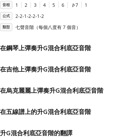
1
2
3
4
5
6
♭
7
1
音程
Français
2-2-1-2-2-1-2
公式
七聲音階（每個八度有 7 個音）
類型
한국어
在鋼琴上彈奏升G混合利底亞音階
हिन्दी
在吉他上彈奏升G混合利底亞音階
Italiano
在烏克麗麗上彈奏升G混合利底亞音階
日本語
在五線譜上的升G混合利底亞音階
Polski
Português
升G混合利底亞音階的翻譯